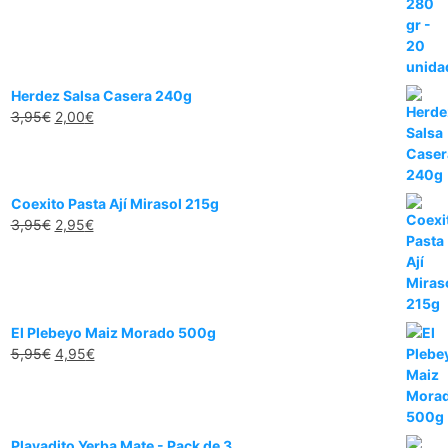
Herdez Salsa Casera 240g
3,95
€
2,00
€
Coexito Pasta Ají Mirasol 215g
3,95
€
2,95
€
El Plebeyo Maiz Morado 500g
5,95
€
4,95
€
Playadito Yerba Mate - Pack de 3