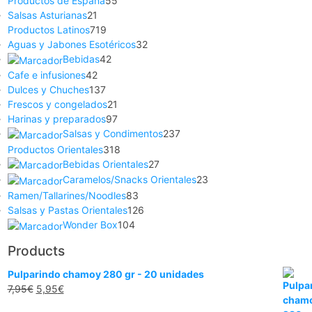
Productos de España
55
Salsas Asturianas
21
Productos Latinos
719
Aguas y Jabones Esotéricos
32
Bebidas
42
Cafe e infusiones
42
Dulces y Chuches
137
Frescos y congelados
21
Harinas y preparados
97
Salsas y Condimentos
237
Productos Orientales
318
Bebidas Orientales
27
Caramelos/Snacks Orientales
23
Ramen/Tallarines/Noodles
83
Salsas y Pastas Orientales
126
Wonder Box
104
Products
Pulparindo chamoy 280 gr - 20 unidades
7,95
€
5,95
€