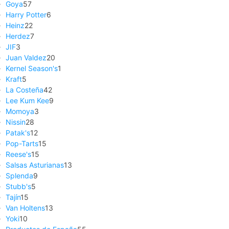
Goya
57
Harry Potter
6
Heinz
22
Herdez
7
JIF
3
Juan Valdez
20
Kernel Season's
1
Kraft
5
La Costeña
42
Lee Kum Kee
9
Momoya
3
Nissin
28
Patak's
12
Pop-Tarts
15
Reese's
15
Salsas Asturianas
13
Splenda
9
Stubb's
5
Tajín
15
Van Holtens
13
Yoki
10