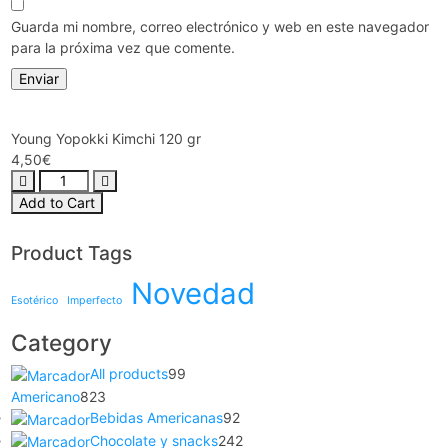
Guarda mi nombre, correo electrónico y web en este navegador
para la próxima vez que comente.
Young Yopokki Kimchi 120 gr
4,50
€
Add to Cart
Product Tags
Novedad
Esotérico
Imperfecto
Category
All products
99
Americano
823
Bebidas Americanas
92
Chocolate y snacks
242