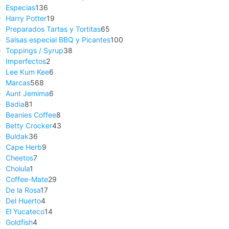
Especias
136
Harry Potter
19
Preparados Tartas y Tortitas
65
Salsas especial BBQ y Picantes
100
Toppings / Syrup
38
Imperfectos
2
Lee Kum Kee
6
Marcas
568
Aunt Jemima
6
Badia
81
Beanies Coffee
8
Betty Crocker
43
Buldak
36
Cape Herb
9
Cheetos
7
Cholula
1
Coffee-Mate
29
De la Rosa
17
Del Huerto
4
El Yucateco
14
Goldfish
4