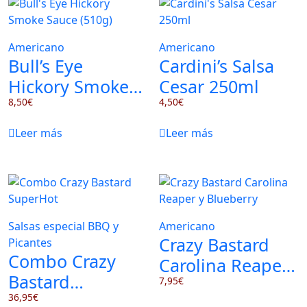
Americano
Americano
Bull’s Eye
Cardini’s Salsa
Hickory Smoke
Cesar 250ml
Sauce (510g)
8,50
€
4,50
€
Leer más
Leer más
Salsas especial BBQ y
Americano
Crazy Bastard
Picantes
Combo Crazy
Carolina Reaper
Bastard
y Blueberry
7,95
€
SuperHot
36,95
€