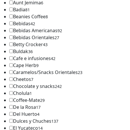
Aunt Jemima
6
Badia
81
Beanies Coffee
8
Bebidas
42
Bebidas Americanas
92
Bebidas Orientales
27
Betty Crocker
43
Buldak
36
Cafe e infusiones
42
Cape Herb
9
Caramelos/Snacks Orientales
23
Cheetos
7
Chocolate y snacks
242
Cholula
1
Coffee-Mate
29
De la Rosa
17
Del Huerto
4
Dulces y Chuches
137
El Yucateco
14