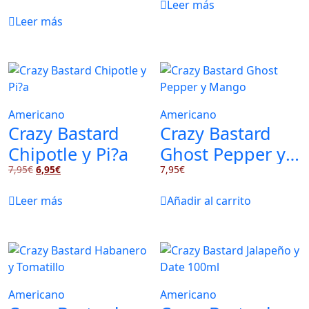
Leer más
Leer más
Americano
Americano
Crazy Bastard
Crazy Bastard
Chipotle y Pi?a
Ghost Pepper y
El
El
7,95
€
6,95
€
Mango
7,95
€
precio
precio
original
actual
Leer más
Añadir al carrito
era:
es:
7,95€.
6,95€.
Americano
Americano