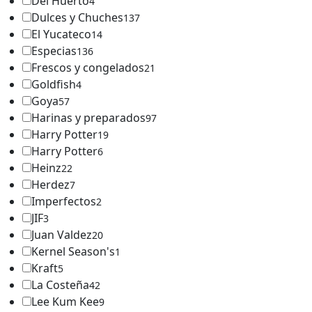
Del Huerto
4
Dulces y Chuches
137
El Yucateco
14
Especias
136
Frescos y congelados
21
Goldfish
4
Goya
57
Harinas y preparados
97
Harry Potter
19
Harry Potter
6
Heinz
22
Herdez
7
Imperfectos
2
JIF
3
Juan Valdez
20
Kernel Season's
1
Kraft
5
La Costeña
42
Lee Kum Kee
9