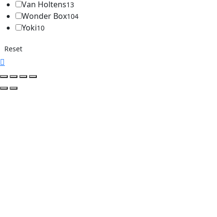
Van Holtens
13
Wonder Box
104
Yoki
10
Reset