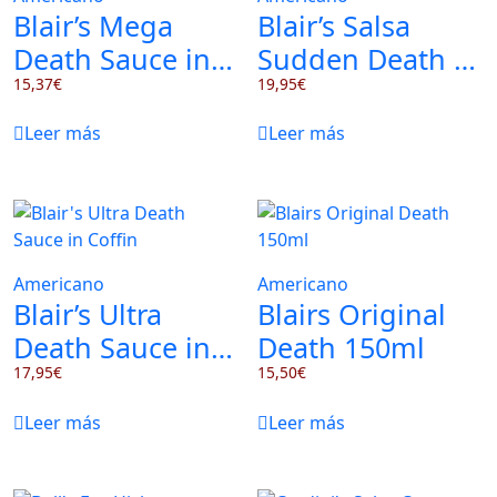
Blair’s Mega
Blair’s Salsa
Death Sauce in
Sudden Death 5
Coffin 5 oz
15,37
€
oz
19,95
€
Leer más
Leer más
Americano
Americano
Blair’s Ultra
Blairs Original
Death Sauce in
Death 150ml
Coffin
17,95
€
15,50
€
Leer más
Leer más