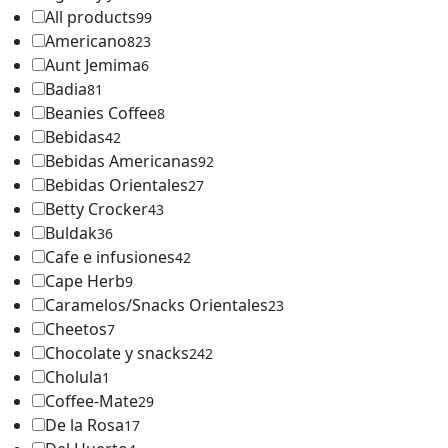
All products
99
Americano
823
Aunt Jemima
6
Badia
81
Beanies Coffee
8
Bebidas
42
Bebidas Americanas
92
Bebidas Orientales
27
Betty Crocker
43
Buldak
36
Cafe e infusiones
42
Cape Herb
9
Caramelos/Snacks Orientales
23
Cheetos
7
Chocolate y snacks
242
Cholula
1
Coffee-Mate
29
De la Rosa
17