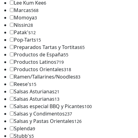
Lee Kum Kee
6
Marcas
568
Momoya
3
Nissin
28
Patak's
12
Pop-Tarts
15
Preparados Tartas y Tortitas
65
Productos de España
55
Productos Latinos
719
Productos Orientales
318
Ramen/Tallarines/Noodles
83
Reese's
15
Salsas Asturianas
21
Salsas Asturianas
13
Salsas especial BBQ y Picantes
100
Salsas y Condimentos
237
Salsas y Pastas Orientales
126
Splenda
9
Stubb's
5