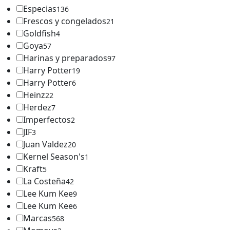
Especias
136
Frescos y congelados
21
Goldfish
4
Goya
57
Harinas y preparados
97
Harry Potter
19
Harry Potter
6
Heinz
22
Herdez
7
Imperfectos
2
JIF
3
Juan Valdez
20
Kernel Season's
1
Kraft
5
La Costeña
42
Lee Kum Kee
9
Lee Kum Kee
6
Marcas
568