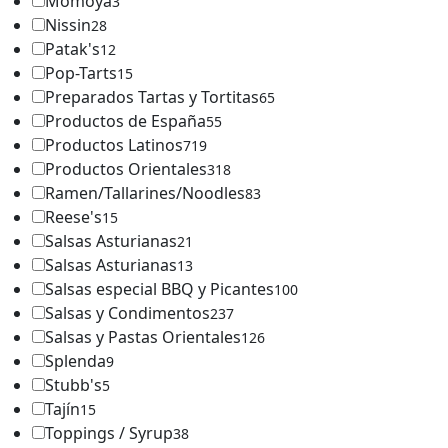
Momoya
3
Nissin
28
Patak's
12
Pop-Tarts
15
Preparados Tartas y Tortitas
65
Productos de España
55
Productos Latinos
719
Productos Orientales
318
Ramen/Tallarines/Noodles
83
Reese's
15
Salsas Asturianas
21
Salsas Asturianas
13
Salsas especial BBQ y Picantes
100
Salsas y Condimentos
237
Salsas y Pastas Orientales
126
Splenda
9
Stubb's
5
Tajín
15
Toppings / Syrup
38