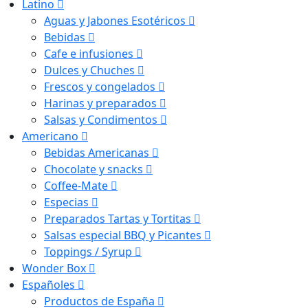
Latino
Aguas y Jabones Esotéricos
Bebidas
Cafe e infusiones
Dulces y Chuches
Frescos y congelados
Harinas y preparados
Salsas y Condimentos
Americano
Bebidas Americanas
Chocolate y snacks
Coffee-Mate
Especias
Preparados Tartas y Tortitas
Salsas especial BBQ y Picantes
Toppings / Syrup
Wonder Box
Españoles
Productos de España