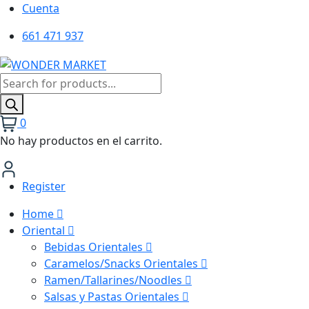
Cuenta
661 471 937
Búsqueda
de
productos
0
No hay productos en el carrito.
Register
Home
Oriental
Bebidas Orientales
Caramelos/Snacks Orientales
Ramen/Tallarines/Noodles
Salsas y Pastas Orientales