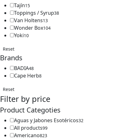
Tajín
15
Toppings / Syrup
38
Van Holtens
13
Wonder Box
104
Yoki
10
Reset
Brands
BADIA
48
Cape Herb
8
Reset
Filter by price
Product Categoties
Aguas y Jabones Esotéricos
32
All products
99
Americano
823