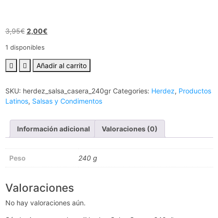
El
El
3,95
€
2,00
€
precio
precio
1 disponibles
original
actual
era:
es:
Herdez
Añadir al carrito
3,95€.
2,00€.
Salsa
Casera
SKU:
herdez_salsa_casera_240gr
Categories:
Herdez
,
Productos
240g
Latinos
,
Salsas y Condimentos
cantidad
Información adicional
Valoraciones (0)
Peso
240 g
Valoraciones
No hay valoraciones aún.