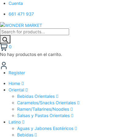
Cuenta
661 471 937
Búsqueda
de
productos
0
No hay productos en el carrito.
Register
Home
Oriental
Bebidas Orientales
Caramelos/Snacks Orientales
Ramen/Tallarines/Noodles
Salsas y Pastas Orientales
Latino
Aguas y Jabones Esotéricos
Bebidas