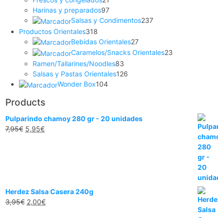
productos
97
Harinas y preparados
97
productos
237
Salsas y Condimentos
237
productos
318
Productos Orientales
318
productos
27
Bebidas Orientales
27
productos
23
Caramelos/Snacks Orientales
23
productos
83
Ramen/Tallarines/Noodles
83
productos
126
Salsas y Pastas Orientales
126
104
productos
Wonder Box
104
productos
Products
Pulparindo chamoy 280 gr - 20 unidades
El
El
7,95
€
5,95
€
precio
precio
original
actual
era:
es:
7,95€.
5,95€.
Herdez Salsa Casera 240g
El
El
3,95
€
2,00
€
precio
precio