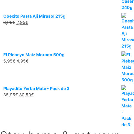
original
actual
era:
es:
3,95€.
2,00€.
Coexito Pasta Ají Mirasol 215g
El
El
3,95
€
2,95
€
precio
precio
original
actual
era:
es:
3,95€.
2,95€.
El Plebeyo Maiz Morado 500g
El
El
5,95
€
4,95
€
precio
precio
original
actual
era:
es:
5,95€.
4,95€.
Playadito Yerba Mate - Pack de 3
El
El
35,95
€
30,50
€
precio
precio
original
actual
era:
es:
35,95€.
30,50€.