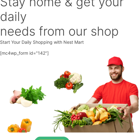
Stay home & get your
daily
needs from our shop
Start Your Daily Shopping with
Nest Mart
[mc4wp_form id="142"]