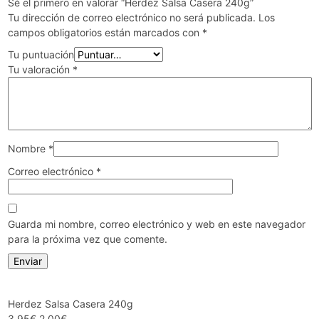
Sé el primero en valorar “Herdez Salsa Casera 240g”
Tu dirección de correo electrónico no será publicada.
Los
campos obligatorios están marcados con
*
Tu puntuación
Tu valoración
*
Nombre
*
Correo electrónico
*
Guarda mi nombre, correo electrónico y web en este navegador
para la próxima vez que comente.
Herdez Salsa Casera 240g
El
El
3,95
€
2,00
€