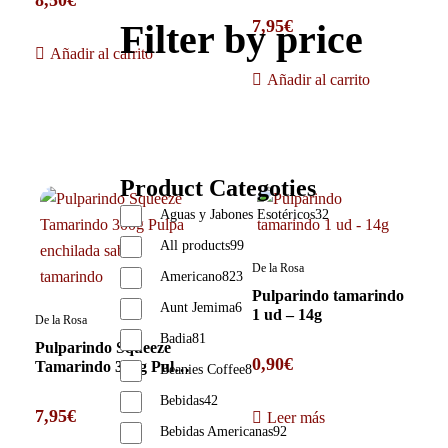
8,50
€
7,95
€
Filter by price
Añadir al carrito
Añadir al carrito
Product Categoties
Aguas y Jabones Esotéricos
32
All products
99
De la Rosa
Americano
823
Pulparindo tamarindo
Aunt Jemima
6
1 ud – 14g
De la Rosa
Badia
81
Pulparindo Squeeze
0,90
€
Tamarindo 300g Pulpa
Beanies Coffee
8
enchilada sabor
Bebidas
42
tamarindo
7,95
€
Leer más
Bebidas Americanas
92