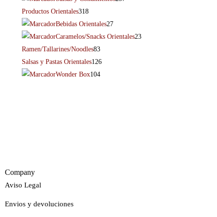
Productos Orientales
318
Bebidas Orientales
27
Caramelos/Snacks Orientales
23
Ramen/Tallarines/Noodles
83
Salsas y Pastas Orientales
126
Wonder Box
104
Company
Aviso Legal
Envios y devoluciones