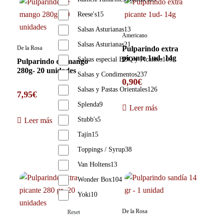
Reese's
15
Salsas Asturianas
13
Americano
Salsas Asturianas
21
De la Rosa
Pulparindo extra
picante 1ud- 14g
Salsas especial BBQ y Picantes
100
Pulparindo de mango
280g- 20 unidades
Salsas y Condimentos
237
0,90
€
Salsas y Pastas Orientales
126
7,95
€
Splenda
9
Leer más
Stubb's
5
Leer más
Tajín
15
Toppings / Syrup
38
Van Holtens
13
Wonder Box
104
Yoki
10
De la Rosa
Reset