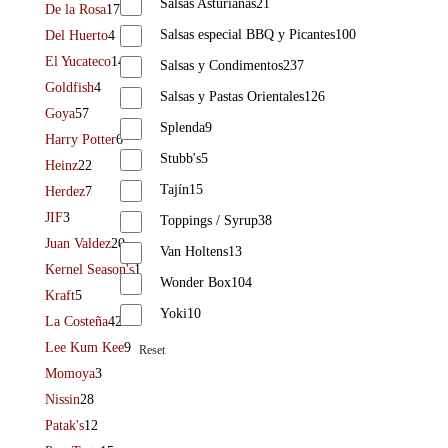
Salsas Asturianas
21
De la Rosa
17
Salsas especial BBQ y Picantes
100
Del Huerto
4
El Yucateco
14
Salsas y Condimentos
237
Goldfish
4
Salsas y Pastas Orientales
126
Goya
57
Splenda
9
Harry Potter
6
Stubb's
5
Heinz
22
Tajín
15
Herdez
7
JIF
3
Toppings / Syrup
38
Juan Valdez
20
Van Holtens
13
Kernel Season's
1
Wonder Box
104
Kraft
5
Yoki
10
La Costeña
42
Lee Kum Kee
9
Reset
Momoya
3
Nissin
28
Patak's
12