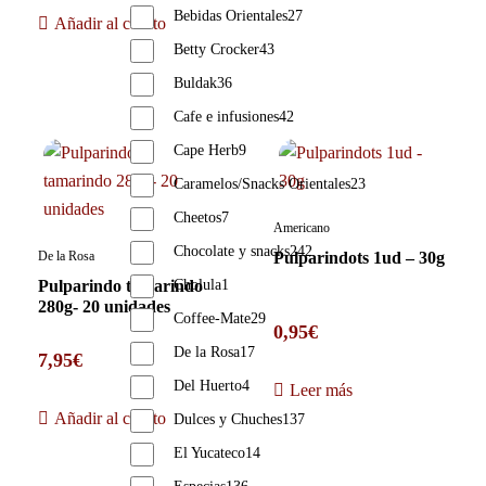
Bebidas Orientales
27
Añadir al carrito
Betty Crocker
43
Buldak
36
Cafe e infusiones
42
Cape Herb
9
Caramelos/Snacks Orientales
23
Cheetos
7
Americano
Chocolate y snacks
242
De la Rosa
Pulparindots 1ud – 30g
Cholula
1
Pulparindo tamarindo
280g- 20 unidades
Coffee-Mate
29
0,95
€
De la Rosa
17
7,95
€
Del Huerto
4
Leer más
Añadir al carrito
Dulces y Chuches
137
El Yucateco
14