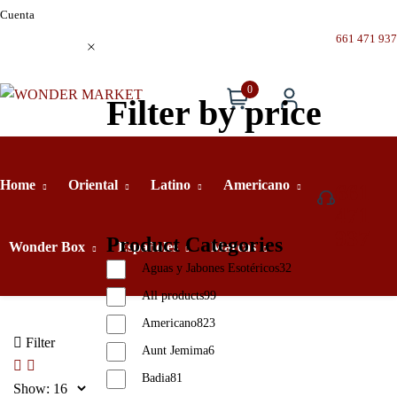
Cuenta
661 471 937
0
Filter by price
Home
Oriental
Latino
Americano
661
471
937
Product Categories
Wonder Box
Españoles
Marcas
Aguas y Jabones Esotéricos
32
All products
99
Americano
823
Filter
Aunt Jemima
6
Badia
81
Show: