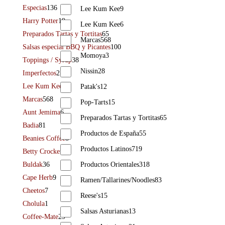
Especias
136
Lee Kum Kee
9
Harry Potter
19
Lee Kum Kee
6
Preparados Tartas y Tortitas
65
Marcas
568
Salsas especial BBQ y Picantes
100
Momoya
3
Toppings / Syrup
38
Nissin
28
Imperfectos
2
Lee Kum Kee
6
Patak's
12
Marcas
568
Pop-Tarts
15
Aunt Jemima
6
Preparados Tartas y Tortitas
65
Badia
81
Productos de España
55
Beanies Coffee
8
Productos Latinos
719
Betty Crocker
43
Buldak
36
Productos Orientales
318
Cape Herb
9
Ramen/Tallarines/Noodles
83
Cheetos
7
Reese's
15
Cholula
1
Salsas Asturianas
13
Coffee-Mate
29