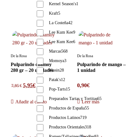
Kernel Season's
1
Kraft
5
La Costeña
42
Lee Kum Kee
9
Lee Kum Kee
6
Marcas
568
De la Rosa
De la Rosa
Momoya
3
Pulparindo chamoy
Pulparindo de mango –
280 gr – 20 unidades
1 unidad
Nissin
28
Patak's
12
5,95
€
0,90
€
7,95
€
Pop-Tarts
15
Preparados Tartas y Tortitas
65
Añadir al carrito
Leer más
Productos de España
55
Productos Latinos
719
Productos Orientales
318
Ramen/Tallarines/Noodles
83