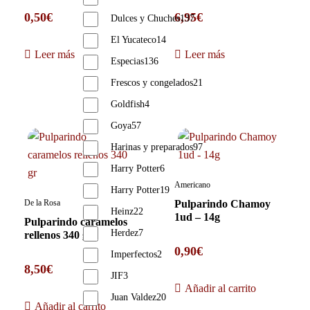
0,50
€
6,95
€
Dulces y Chuches
137
El Yucateco
14
Leer más
Leer más
Especias
136
Frescos y congelados
21
Goldfish
4
Goya
57
Harinas y preparados
97
Harry Potter
6
Americano
Harry Potter
19
De la Rosa
Pulparindo Chamoy
Heinz
22
1ud – 14g
Pulparindo caramelos
Herdez
7
rellenos 340 gr
0,90
€
Imperfectos
2
8,50
€
JIF
3
Añadir al carrito
Juan Valdez
20
Añadir al carrito