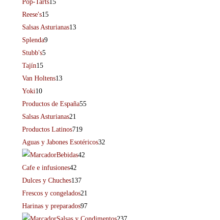
Pop-Tarts
15
Reese's
15
Salsas Asturianas
13
Splenda
9
Stubb's
5
Tajín
15
Van Holtens
13
Yoki
10
Productos de España
55
Salsas Asturianas
21
Productos Latinos
719
Aguas y Jabones Esotéricos
32
Bebidas
42
Cafe e infusiones
42
Dulces y Chuches
137
Frescos y congelados
21
Harinas y preparados
97
Salsas y Condimentos
237