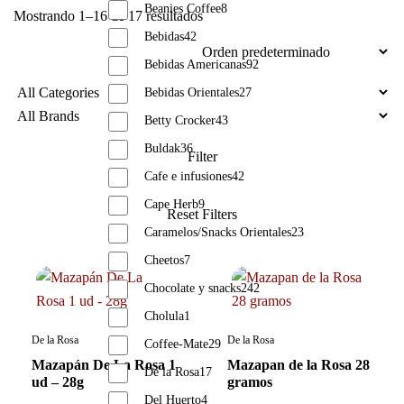
Beanies Coffee
8
Mostrando 1–16 de 17 resultados
Bebidas
42
Bebidas Americanas
92
Bebidas Orientales
27
Betty Crocker
43
Buldak
36
Cafe e infusiones
42
Cape Herb
9
Caramelos/Snacks Orientales
23
Cheetos
7
Chocolate y snacks
242
Cholula
1
De la Rosa
De la Rosa
Coffee-Mate
29
Mazapán De La Rosa 1
Mazapan de la Rosa 28
De la Rosa
17
ud – 28g
gramos
Del Huerto
4