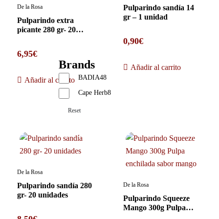
De la Rosa
Pulparindo sandía 14
gr – 1 unidad
Pulparindo extra
picante 280 gr- 20
unidades
0,90
€
6,95
€
Brands
Añadir al carrito
BADIA
48
Añadir al carrito
Cape Herb
8
Reset
De la Rosa
Pulparindo sandía 280
De la Rosa
gr- 20 unidades
Pulparindo Squeeze
Mango 300g Pulpa
enchilada sabor mango