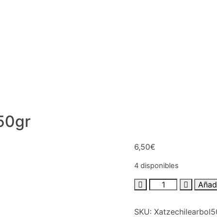
 50gr
6,50
€
4 disponibles
Añadi
SKU:
Xatzechilearbol5