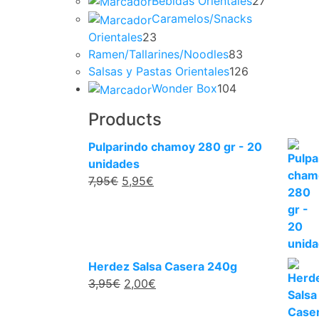
Bebidas Orientales
27
Caramelos/Snacks
Orientales
23
Ramen/Tallarines/Noodles
83
Salsas y Pastas Orientales
126
Wonder Box
104
Products
Pulparindo chamoy 280 gr - 20
unidades
7,95
€
5,95
€
Herdez Salsa Casera 240g
3,95
€
2,00
€