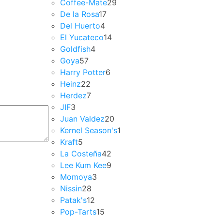
Coffee-Mate
29
De la Rosa
17
Del Huerto
4
El Yucateco
14
Goldfish
4
Goya
57
Harry Potter
6
Heinz
22
Herdez
7
JIF
3
Juan Valdez
20
Kernel Season's
1
Kraft
5
La Costeña
42
Lee Kum Kee
9
Momoya
3
Nissin
28
Patak's
12
Pop-Tarts
15