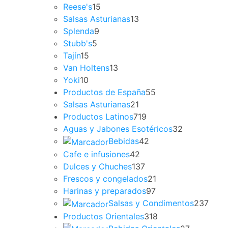
Reese's
15
Salsas Asturianas
13
Splenda
9
Stubb's
5
Tajín
15
Van Holtens
13
Yoki
10
Productos de España
55
Salsas Asturianas
21
Productos Latinos
719
Aguas y Jabones Esotéricos
32
Bebidas
42
Cafe e infusiones
42
Dulces y Chuches
137
Frescos y congelados
21
Harinas y preparados
97
Salsas y Condimentos
237
Productos Orientales
318