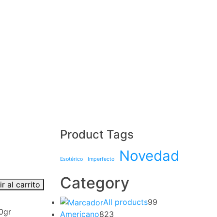
Product Tags
Novedad
Esotérico
Imperfecto
Category
r al carrito
All products
99
0gr
Americano
823