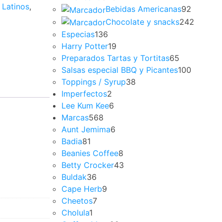
 Latinos
,
Bebidas Americanas
92
Chocolate y snacks
242
Especias
136
Harry Potter
19
Preparados Tartas y Tortitas
65
Salsas especial BBQ y Picantes
100
Toppings / Syrup
38
Imperfectos
2
Lee Kum Kee
6
Marcas
568
Aunt Jemima
6
Badia
81
Beanies Coffee
8
Betty Crocker
43
Buldak
36
Cape Herb
9
Cheetos
7
Cholula
1