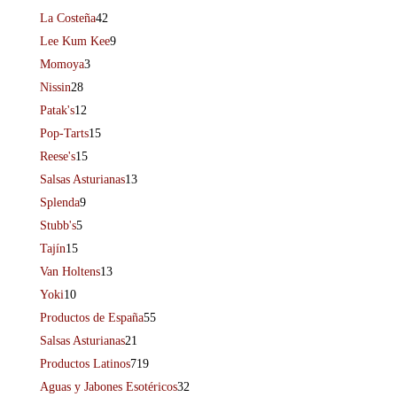
La Costeña
42
Lee Kum Kee
9
Momoya
3
Nissin
28
Patak's
12
Pop-Tarts
15
Reese's
15
Salsas Asturianas
13
Splenda
9
Stubb's
5
Tajín
15
Van Holtens
13
Yoki
10
Productos de España
55
Salsas Asturianas
21
Productos Latinos
719
Aguas y Jabones Esotéricos
32