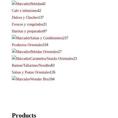
Bebidas
42
Cafe e infusiones
42
Dulces y Chuches
137
Frescos y congelados
21
Harinas y preparados
97
Salsas y Condimentos
237
Productos Orientales
318
Bebidas Orientales
27
Caramelos/Snacks Orientales
23
Ramen/Tallarines/Noodles
83
Salsas y Pastas Orientales
126
Wonder Box
104
Products