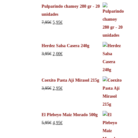
Pulparindo chamoy 280 gr - 20
unidades
7,95
€
5,95
€
Herdez Salsa Casera 240g
3,95
€
2,00
€
Coexito Pasta Ají Mirasol 215g
3,95
€
2,95
€
El Plebeyo Maiz Morado 500g
5,95
€
4,95
€