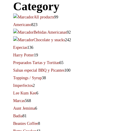
Category
All products
99
Americano
823
Bebidas Americanas
92
Chocolate y snacks
242
Especias
136
Harry Potter
19
Preparados Tartas y Tortitas
65
Salsas especial BBQ y Picantes
100
Toppings / Syrup
38
Imperfectos
2
Lee Kum Kee
6
Marcas
568
Aunt Jemima
6
Badia
81
Beanies Coffee
8