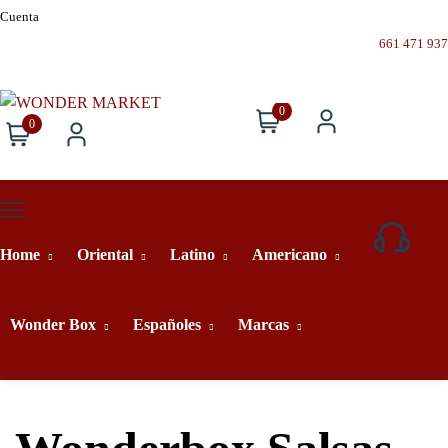
Cuenta
661 471 937
0
0
Home
Oriental
Latino
Americano
661
471
937
Wonder Box
Españoles
Marcas