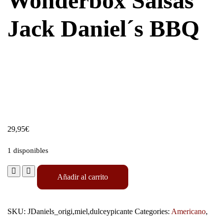
Wonderbox Salsas
Jack Daniel´s BBQ
29,95
€
1 disponibles
Añadir al carrito
SKU:
JDaniels_origi,miel,dulceypicante
Categories:
Americano
,