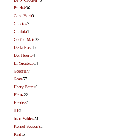
Betty Crocker
43
Buldak
36
Cape Herb
9
Cheetos
7
Cholula
1
Coffee-Mate
29
De la Rosa
17
Del Huerto
4
El Yucateco
14
Goldfish
4
Goya
57
Harry Potter
6
Heinz
22
Herdez
7
JIF
3
Juan Valdez
20
Kernel Season's
1
Kraft
5