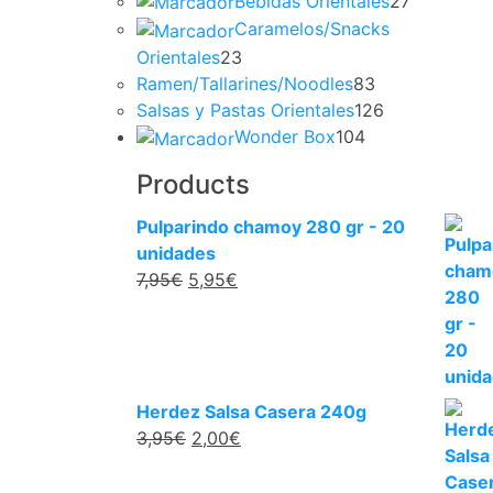
Bebidas Orientales
27
Caramelos/Snacks
Orientales
23
Ramen/Tallarines/Noodles
83
Salsas y Pastas Orientales
126
Wonder Box
104
Products
Pulparindo chamoy 280 gr - 20
unidades
7,95
€
5,95
€
Herdez Salsa Casera 240g
3,95
€
2,00
€