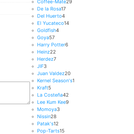
Coffee-Mate
29
De la Rosa
17
Del Huerto
4
El Yucateco
14
Goldfish
4
Goya
57
Harry Potter
6
Heinz
22
Herdez
7
JIF
3
Juan Valdez
20
Kernel Season's
1
Kraft
5
La Costeña
42
Lee Kum Kee
9
Momoya
3
Nissin
28
Patak's
12
Pop-Tarts
15