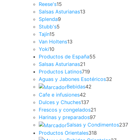
Reese's
15
Salsas Asturianas
13
Splenda
9
Stubb's
5
Tajín
15
Van Holtens
13
Yoki
10
Productos de España
55
Salsas Asturianas
21
Productos Latinos
719
Aguas y Jabones Esotéricos
32
Bebidas
42
Cafe e infusiones
42
Dulces y Chuches
137
Frescos y congelados
21
Harinas y preparados
97
Salsas y Condimentos
237
Productos Orientales
318