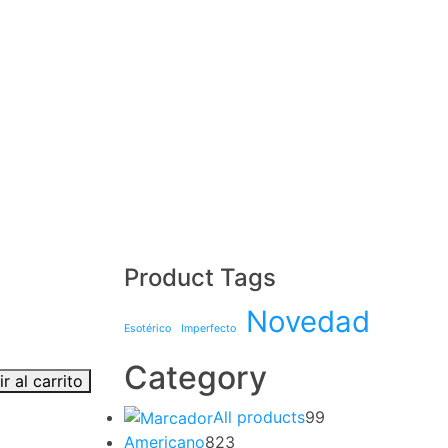
Product Tags
Novedad
Esotérico
Imperfecto
Category
r al carrito
All products
99
Americano
823