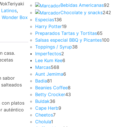
okTeriyaki
Bebidas Americanas
92
 Latinos
,
Chocolate y snacks
242
,
Wonder Box
Especias
136
Harry Potter
19
Preparados Tartas y Tortitas
65
Salsas especial BBQ y Picantes
100
Toppings / Syrup
38
n casa.
Imperfectos
2
recetas
Lee Kum Kee
6
Marcas
568
Aunt Jemima
6
n sabor
Badia
81
a salteados
Beanies Coffee
8
Betty Crocker
43
Buldak
36
n con platos
Cape Herb
9
or auténtico
Cheetos
7
Cholula
1