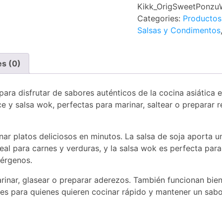
Kikk_OrigSweetPonzuW
Categories:
Productos
Salsas y Condimentos
es (0)
ra disfrutar de sabores auténticos de la cocina asiática e
lce y salsa wok, perfectas para marinar, saltear o preparar 
r platos deliciosos en minutos. La salsa de soja aporta u
deal para carnes y verduras, y la salsa wok es perfecta par
lérgenos.
arinar, glasear o preparar aderezos. También funcionan bie
ales para quienes quieren cocinar rápido y mantener un sab