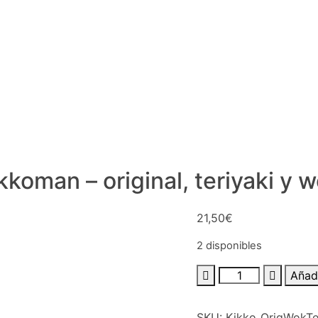
oman – original, teriyaki y 
21,50
€
2 disponibles
Añadi
SKU:
Kikko_OrigWokTe