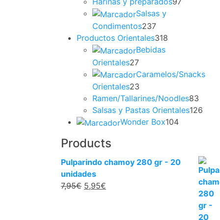
Harinas y preparados
97
Salsas y
Condimentos
237
Productos Orientales
318
Bebidas
Orientales
27
Caramelos/Snacks
Orientales
23
Ramen/Tallarines/Noodles
83
Salsas y Pastas Orientales
126
Wonder Box
104
Products
Pulparindo chamoy 280 gr - 20
unidades
7,95
€
5,95
€