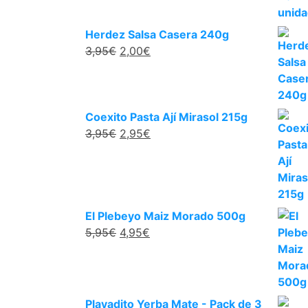
Herdez Salsa Casera 240g
3,95
€
2,00
€
Coexito Pasta Ají Mirasol 215g
3,95
€
2,95
€
El Plebeyo Maiz Morado 500g
5,95
€
4,95
€
Playadito Yerba Mate - Pack de 3