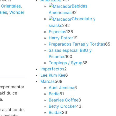
Bebidas
 Orientales
,
ales
,
Wonder
Americanas
92
Chocolate y
snacks
242
Especias
136
Harry Potter
19
Preparados Tartas y Tortitas
65
Salsas especial BBQ y
Picantes
100
Toppings / Syrup
38
Imperfectos
2
Lee Kum Kee
6
Marcas
568
 experimentar
Aunt Jemima
6
aki dulce
Badia
81
a.
Beanies Coffee
8
Betty Crocker
43
 asiático de
Buldak
36
e y salado