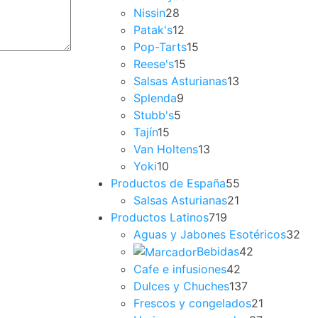
Nissin
28
Patak's
12
Pop-Tarts
15
Reese's
15
Salsas Asturianas
13
Splenda
9
Stubb's
5
Tajín
15
Van Holtens
13
Yoki
10
Productos de España
55
Salsas Asturianas
21
Productos Latinos
719
Aguas y Jabones Esotéricos
32
Bebidas
42
Cafe e infusiones
42
Dulces y Chuches
137
Frescos y congelados
21