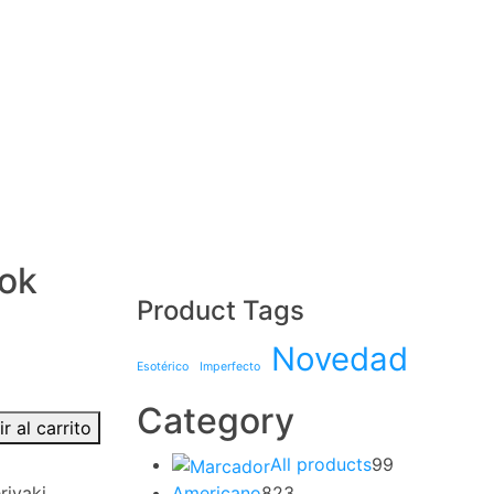
wok
Product Tags
Novedad
Esotérico
Imperfecto
Category
r al carrito
All products
99
Americano
823
riyaki