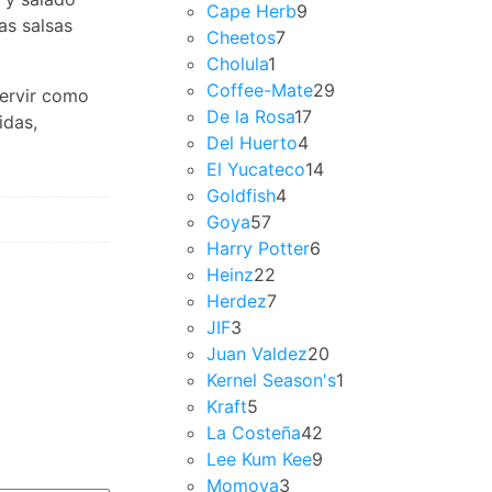
Cape Herb
9
as salsas
Cheetos
7
Cholula
1
Coffee-Mate
29
servir como
De la Rosa
17
idas,
Del Huerto
4
El Yucateco
14
Goldfish
4
Goya
57
Harry Potter
6
Heinz
22
Herdez
7
JIF
3
Juan Valdez
20
Kernel Season's
1
Kraft
5
La Costeña
42
Lee Kum Kee
9
Momoya
3