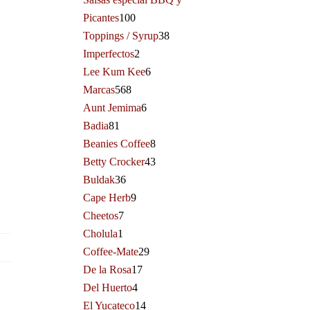
Picantes
100
Toppings / Syrup
38
Imperfectos
2
Lee Kum Kee
6
Marcas
568
Aunt Jemima
6
Badia
81
Beanies Coffee
8
Betty Crocker
43
Buldak
36
Cape Herb
9
Cheetos
7
Cholula
1
Coffee-Mate
29
De la Rosa
17
Del Huerto
4
El Yucateco
14