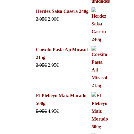
Herdez Salsa Casera 240g
3,95
€
2,00
€
Coexito Pasta Ají Mirasol
215g
3,95
€
2,95
€
El Plebeyo Maiz Morado
500g
5,95
€
4,95
€