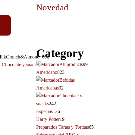
Novedad
Category
MilkCrunch&Almond_60g
All products
99
,
Chocolate y snacks
,
Americano
823
Bebidas
Americanas
92
Chocolate y
snacks
242
Especias
136
Harry Potter
19
Preparados Tartas y Tortitas
65
Salsas especial BBQ y