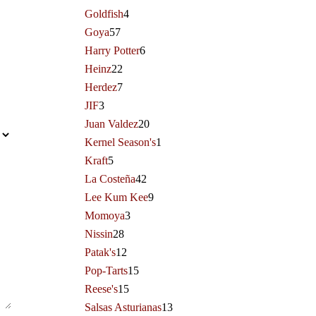
Goldfish
4
Goya
57
Harry Potter
6
Heinz
22
Herdez
7
JIF
3
Juan Valdez
20
Kernel Season's
1
Kraft
5
La Costeña
42
Lee Kum Kee
9
Momoya
3
Nissin
28
Patak's
12
Pop-Tarts
15
Reese's
15
Salsas Asturianas
13