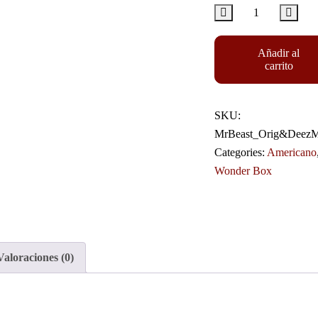
Añadir al
carrito
SKU:
MrBeast_Orig&Deez
Categories:
Americano
Wonder Box
Valoraciones (0)