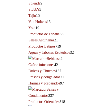
Splenda
9
Stubb's
5
Tajín
15
Van Holtens
13
Yoki
10
Productos de España
55
Salsas Asturianas
21
Productos Latinos
719
Aguas y Jabones Esotéricos
32
Bebidas
42
Cafe e infusiones
42
Dulces y Chuches
137
Frescos y congelados
21
Harinas y preparados
97
Salsas y
Condimentos
237
Productos Orientales
318