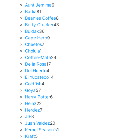
Aunt Jemima
6
Badia
81
Beanies Coffee
8
Betty Crocker
43
Buldak
36
Cape Herb
9
Cheetos
7
Cholula
1
Coffee-Mate
29
De la Rosa
17
Del Huerto
4
El Yucateco
14
Goldfish
4
Goya
57
Harry Potter
6
Heinz
22
Herdez
7
JIF
3
Juan Valdez
20
Kernel Season's
1
Kraft
5