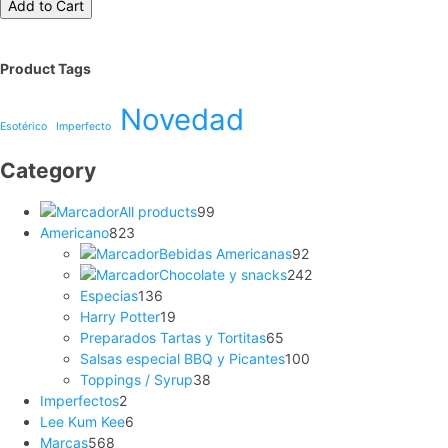
Add to Cart
Product Tags
Novedad
Esotérico
Imperfecto
Category
All products
99
Americano
823
Bebidas Americanas
92
Chocolate y snacks
242
Especias
136
Harry Potter
19
Preparados Tartas y Tortitas
65
Salsas especial BBQ y Picantes
100
Toppings / Syrup
38
Imperfectos
2
Lee Kum Kee
6
Marcas
568