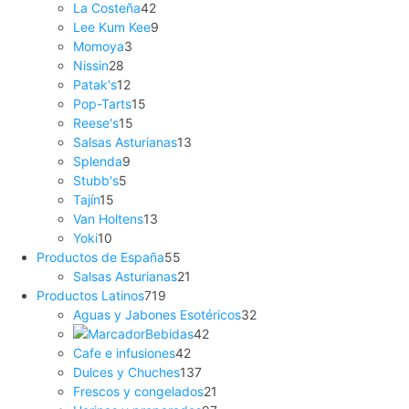
La Costeña
42
Lee Kum Kee
9
Momoya
3
Nissin
28
Patak's
12
Pop-Tarts
15
Reese's
15
Salsas Asturianas
13
Splenda
9
Stubb's
5
Tajín
15
Van Holtens
13
Yoki
10
Productos de España
55
Salsas Asturianas
21
Productos Latinos
719
Aguas y Jabones Esotéricos
32
Bebidas
42
Cafe e infusiones
42
Dulces y Chuches
137
Frescos y congelados
21