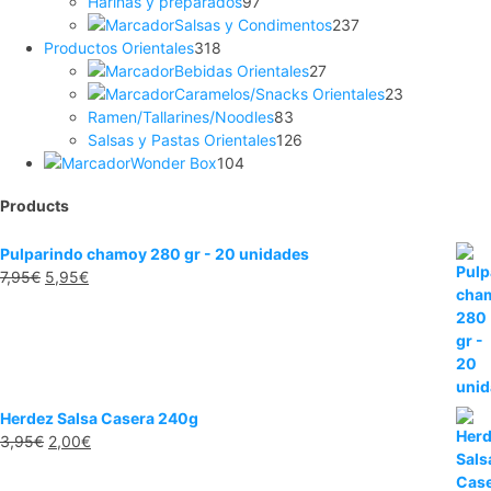
Harinas y preparados
97
Salsas y Condimentos
237
Productos Orientales
318
Bebidas Orientales
27
Caramelos/Snacks Orientales
23
Ramen/Tallarines/Noodles
83
Salsas y Pastas Orientales
126
Wonder Box
104
Products
Pulparindo chamoy 280 gr - 20 unidades
7,95
€
5,95
€
Herdez Salsa Casera 240g
3,95
€
2,00
€