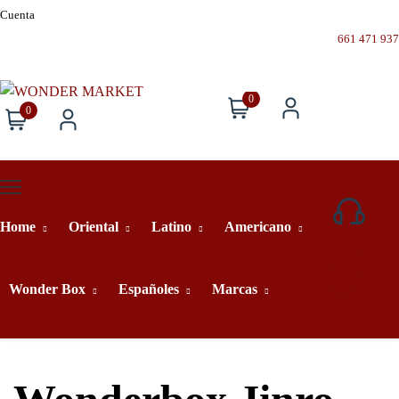
Cuenta
661 471 937
0
0
Home
Oriental
Latino
Americano
661
471
937
Wonder Box
Españoles
Marcas