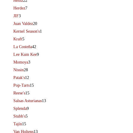
Heinz
22
Herdez
7
JIF
3
Juan Valdez
20
Kernel Season's
1
Kraft
5
La Costeña
42
Lee Kum Kee
9
Momoya
3
Nissin
28
Patak's
12
Pop-Tarts
15
Reese's
15
Salsas Asturianas
13
Splenda
9
Stubb's
5
Tajín
15
Van Holtens
13