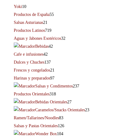
Yoki
10
Productos de España
55
Salsas Asturianas
21
Productos Latinos
719
Aguas y Jabones Esotéricos
32
Bebidas
42
Cafe e infusiones
42
Dulces y Chuches
137
Frescos y congelados
21
Harinas y preparados
97
Salsas y Condimentos
237
Productos Orientales
318
Bebidas Orientales
27
Caramelos/Snacks Orientales
23
Ramen/Tallarines/Noodles
83
Salsas y Pastas Orientales
126
Wonder Box
104