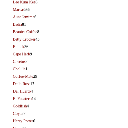
Lee Kum Kee
6
Marcas
568
Aunt Jemima
6
Badia
81
Beanies Coffee
8
Betty Crocker
43
Buldak
36
Cape Herb
9
Cheetos
7
Cholula
1
Coffee-Mate
29
De la Rosa
17
Del Huerto
4
El Yucateco
14
Goldfish
4
Goya
57
Harry Potter
6