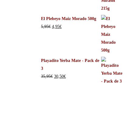
El Plebeyo Maiz Morado 500g
5,95
€
4,95
€
Playadito Yerba Mate - Pack de
3
35,95
€
30,50
€