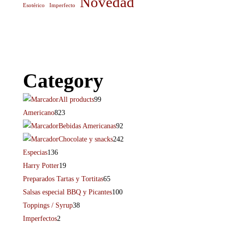
Novedad
Esotérico
Imperfecto
Category
All products
99
Americano
823
Bebidas Americanas
92
Chocolate y snacks
242
Especias
136
Harry Potter
19
Preparados Tartas y Tortitas
65
Salsas especial BBQ y Picantes
100
Toppings / Syrup
38
Imperfectos
2