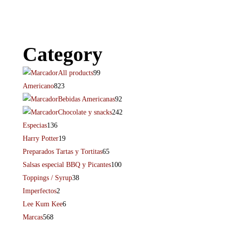
Category
All products
99
Americano
823
Bebidas Americanas
92
Chocolate y snacks
242
Especias
136
Harry Potter
19
Preparados Tartas y Tortitas
65
Salsas especial BBQ y Picantes
100
Toppings / Syrup
38
Imperfectos
2
Lee Kum Kee
6
Marcas
568