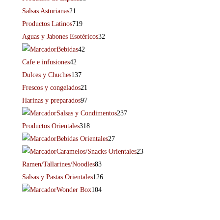
Salsas Asturianas
21
Productos Latinos
719
Aguas y Jabones Esotéricos
32
Bebidas
42
Cafe e infusiones
42
Dulces y Chuches
137
Frescos y congelados
21
Harinas y preparados
97
Salsas y Condimentos
237
Productos Orientales
318
Bebidas Orientales
27
Caramelos/Snacks Orientales
23
Ramen/Tallarines/Noodles
83
Salsas y Pastas Orientales
126
Wonder Box
104