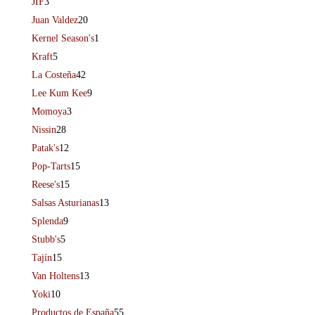
JIF
3
Juan Valdez
20
Kernel Season's
1
Kraft
5
La Costeña
42
Lee Kum Kee
9
Momoya
3
Nissin
28
Patak's
12
Pop-Tarts
15
Reese's
15
Salsas Asturianas
13
Splenda
9
Stubb's
5
Tajín
15
Van Holtens
13
Yoki
10
Productos de España
55