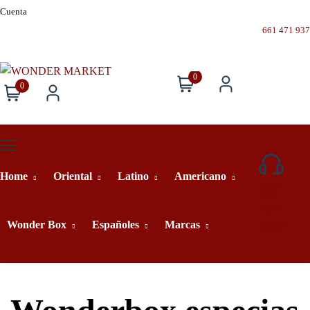
Cuenta
661 471 937
0
0
Home
Oriental
Latino
Americano
661
471
937
Wonder Box
Españoles
Marcas