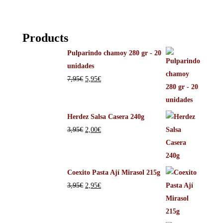
Products
Pulparindo chamoy 280 gr - 20
unidades
7,95
€
5,95
€
Herdez Salsa Casera 240g
3,95
€
2,00
€
Coexito Pasta Ají Mirasol 215g
3,95
€
2,95
€