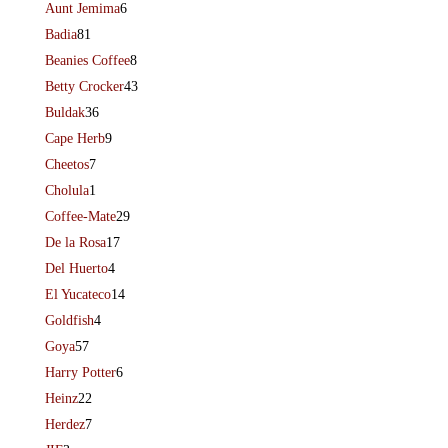
Aunt Jemima
6
Badia
81
Beanies Coffee
8
Betty Crocker
43
Buldak
36
Cape Herb
9
Cheetos
7
Cholula
1
Coffee-Mate
29
De la Rosa
17
Del Huerto
4
El Yucateco
14
Goldfish
4
Goya
57
Harry Potter
6
Heinz
22
Herdez
7