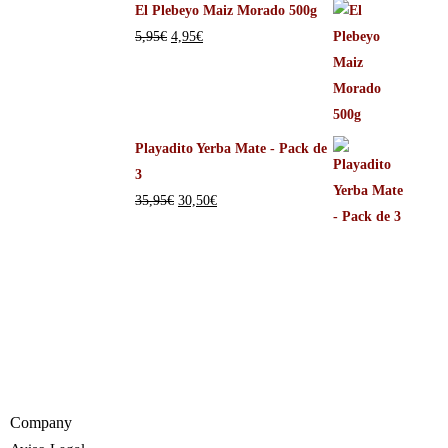
El Plebeyo Maiz Morado 500g
5,95
€
4,95
€
Playadito Yerba Mate - Pack de
3
35,95
€
30,50
€
Company