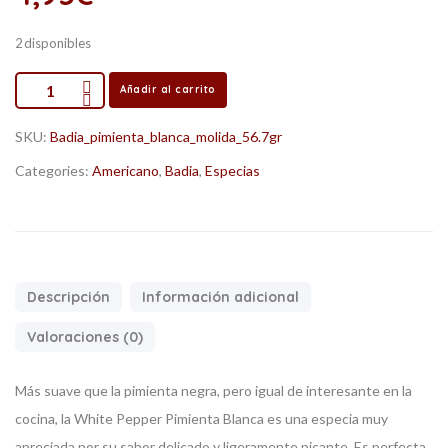
2 disponibles
Añadir al carrito
SKU:
Badia_pimienta_blanca_molida_56.7gr
Categories:
Americano
,
Badia
,
Especias
Descripción
Información adicional
Valoraciones (0)
Más suave que la pimienta negra, pero igual de interesante en la
cocina, la White Pepper Pimienta Blanca es una especia muy
apreciada por su sabor delicado y ligeramente picante. Es perfecta