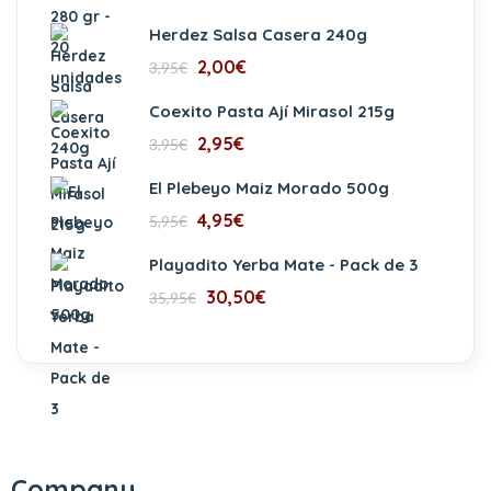
Herdez Salsa Casera 240g
2,00
€
3,95
€
Coexito Pasta Ají Mirasol 215g
2,95
€
3,95
€
El Plebeyo Maiz Morado 500g
4,95
€
5,95
€
Playadito Yerba Mate - Pack de 3
30,50
€
35,95
€
Company