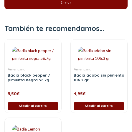
También te recomendamos…
Americano
Americano
Badia black pepper /
Badia adobo sin pimienta
pimienta negra 56.7g
106.3 gr
3,50
€
4,95
€
Añadir al carrito
Añadir al carrito