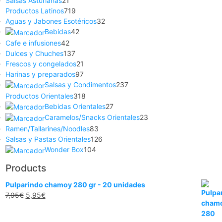
Salsas Asturianas
21
Productos Latinos
719
Aguas y Jabones Esotéricos
32
Bebidas
42
Cafe e infusiones
42
Dulces y Chuches
137
Frescos y congelados
21
Harinas y preparados
97
Salsas y Condimentos
237
Productos Orientales
318
Bebidas Orientales
27
Caramelos/Snacks Orientales
23
Ramen/Tallarines/Noodles
83
Salsas y Pastas Orientales
126
Wonder Box
104
Products
Pulparindo chamoy 280 gr - 20 unidades
7,95
€
5,95
€