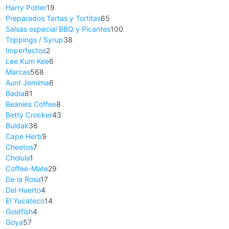
Harry Potter
19
Preparados Tartas y Tortitas
65
Salsas especial BBQ y Picantes
100
Toppings / Syrup
38
Imperfectos
2
Lee Kum Kee
6
Marcas
568
Aunt Jemima
6
Badia
81
Beanies Coffee
8
Betty Crocker
43
Buldak
36
Cape Herb
9
Cheetos
7
Cholula
1
Coffee-Mate
29
De la Rosa
17
Del Huerto
4
El Yucateco
14
Goldfish
4
Goya
57