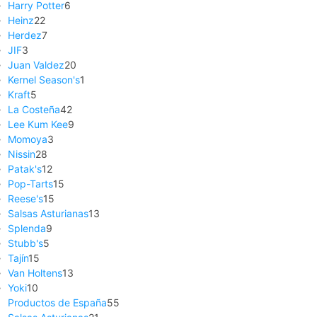
Harry Potter
6
Heinz
22
Herdez
7
JIF
3
Juan Valdez
20
Kernel Season's
1
Kraft
5
La Costeña
42
Lee Kum Kee
9
Momoya
3
Nissin
28
Patak's
12
Pop-Tarts
15
Reese's
15
Salsas Asturianas
13
Splenda
9
Stubb's
5
Tajín
15
Van Holtens
13
Yoki
10
Productos de España
55