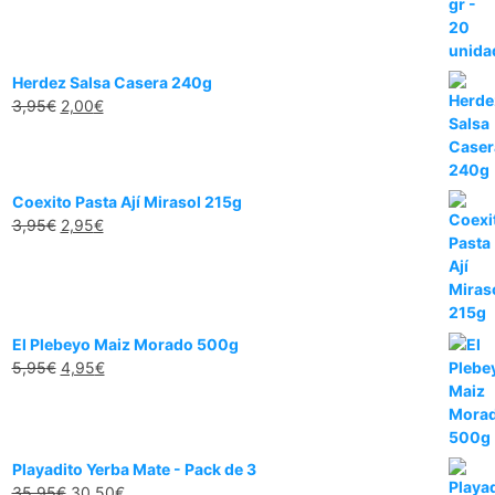
Herdez Salsa Casera 240g
3,95
€
2,00
€
Coexito Pasta Ají Mirasol 215g
3,95
€
2,95
€
El Plebeyo Maiz Morado 500g
5,95
€
4,95
€
Playadito Yerba Mate - Pack de 3
35,95
€
30,50
€