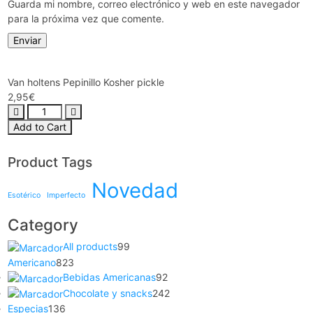
Guarda mi nombre, correo electrónico y web en este navegador
para la próxima vez que comente.
Van holtens Pepinillo Kosher pickle
2,95
€
Add to Cart
Product Tags
Novedad
Esotérico
Imperfecto
Category
All products
99
Americano
823
Bebidas Americanas
92
Chocolate y snacks
242
Especias
136