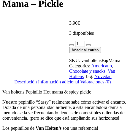
Mama – Pickle
3,90
€
3 disponibles
Van
holtens
Añadir al carrito
Pepinillo
Hot
SKU:
vanholtensBigMama
Mama
Categories:
Americano
,
-
Chocolate y snacks
,
Van
Pickle
Holtens
Tag:
Novedad
cantidad
Descripción
Información adicional
Valoraciones (0)
Van holtens Pepinillo Hot mama & spicy pickle
Nuestro pepinillo “Sassy” realmente sabe cómo activar el encanto.
Dotada de una personalidad ardiente, a esta encantadora dama a
menudo se la ve frecuentando tiendas de comestibles o tiendas de
conveniencia, ¡pero se dice que está ampliando sus horizontes!
Los pepinillos de
Van Holten’s
son una referencia!