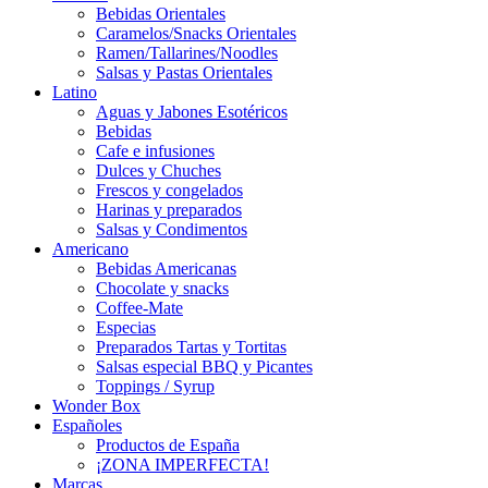
Bebidas Orientales
Caramelos/Snacks Orientales
Ramen/Tallarines/Noodles
Salsas y Pastas Orientales
Latino
Aguas y Jabones Esotéricos
Bebidas
Cafe e infusiones
Dulces y Chuches
Frescos y congelados
Harinas y preparados
Salsas y Condimentos
Americano
Bebidas Americanas
Chocolate y snacks
Coffee-Mate
Especias
Preparados Tartas y Tortitas
Salsas especial BBQ y Picantes
Toppings / Syrup
Wonder Box
Españoles
Productos de España
¡ZONA IMPERFECTA!
Marcas