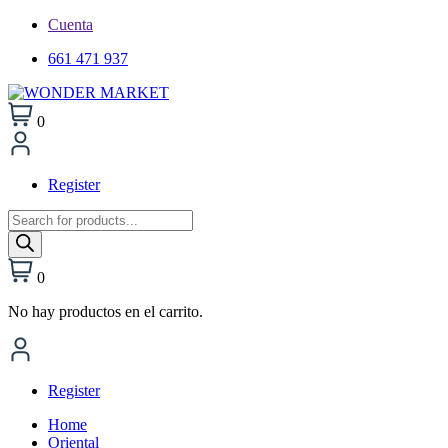
Cuenta
661 471 937
0
Register
Búsqueda
de
productos
0
No hay productos en el carrito.
Register
Home
Oriental