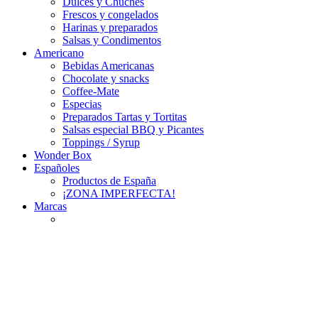
Dulces y Chuches
Frescos y congelados
Harinas y preparados
Salsas y Condimentos
Americano
Bebidas Americanas
Chocolate y snacks
Coffee-Mate
Especias
Preparados Tartas y Tortitas
Salsas especial BBQ y Picantes
Toppings / Syrup
Wonder Box
Españoles
Productos de España
¡ZONA IMPERFECTA!
Marcas