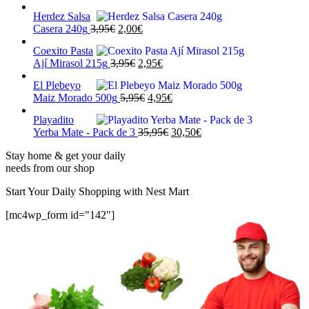
precio
precio
Herdez Salsa
original
actual
El
El
Casera 240g
3,95
€
2,00
€
era:
es:
precio
precio
7,95€.
5,95€.
Coexito Pasta
original
actual
El
El
Ají Mirasol 215g
3,95
€
2,95
€
era:
es:
precio
precio
3,95€.
2,00€.
El Plebeyo
original
actual
El
El
Maiz Morado 500g
5,95
€
4,95
€
era:
es:
precio
precio
3,95€.
2,95€.
Playadito
original
actual
El
El
Yerba Mate - Pack de 3
35,95
€
30,50
€
era:
es:
precio
precio
5,95€.
4,95€.
Stay home & get your daily
original
actual
needs from our shop
era:
es:
35,95€.
30,50€.
Start Your Daily Shopping with
Nest Mart
[mc4wp_form id="142"]