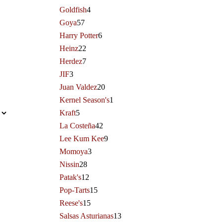
Goldfish
4
Goya
57
Harry Potter
6
Heinz
22
Herdez
7
JIF
3
Juan Valdez
20
Kernel Season's
1
Kraft
5
La Costeña
42
Lee Kum Kee
9
Momoya
3
Nissin
28
Patak's
12
Pop-Tarts
15
Reese's
15
Salsas Asturianas
13