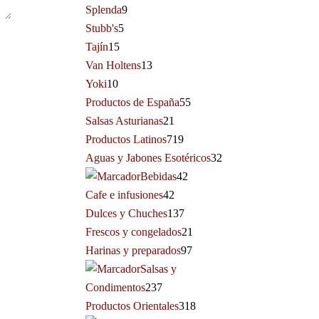
Splenda
9
Stubb's
5
Tajín
15
Van Holtens
13
Yoki
10
Productos de España
55
Salsas Asturianas
21
Productos Latinos
719
Aguas y Jabones Esotéricos
32
Bebidas
42
Cafe e infusiones
42
Dulces y Chuches
137
Frescos y congelados
21
Harinas y preparados
97
Salsas y
Condimentos
237
Productos Orientales
318