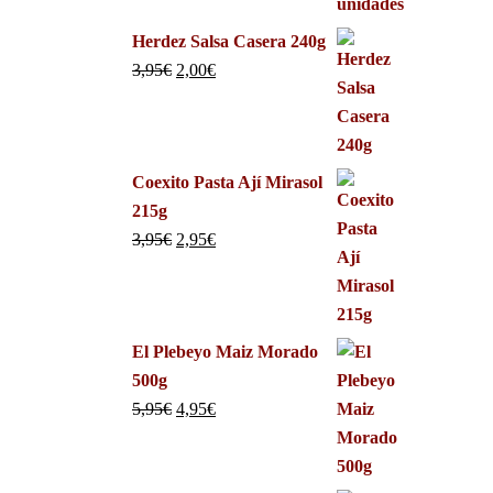
Herdez Salsa Casera 240g
3,95
€
2,00
€
Coexito Pasta Ají Mirasol
215g
3,95
€
2,95
€
El Plebeyo Maiz Morado
500g
5,95
€
4,95
€