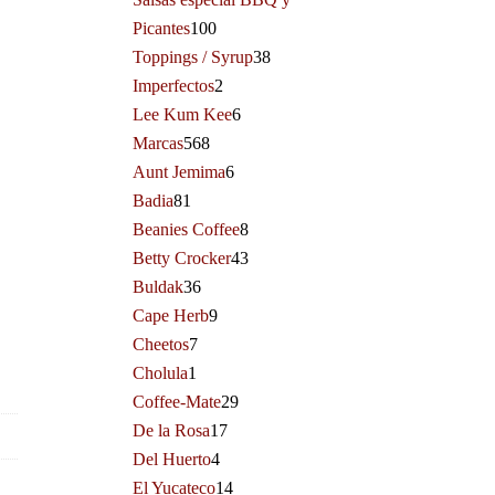
Picantes
100
Toppings / Syrup
38
Imperfectos
2
Lee Kum Kee
6
Marcas
568
Aunt Jemima
6
Badia
81
Beanies Coffee
8
Betty Crocker
43
Buldak
36
Cape Herb
9
Cheetos
7
Cholula
1
Coffee-Mate
29
De la Rosa
17
Del Huerto
4
El Yucateco
14