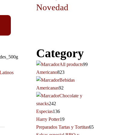
Novedad
Category
ndes_500g
All products
99
Americano
823
Latinos
Bebidas
Americanas
92
Chocolate y
snacks
242
Especias
136
Harry Potter
19
Preparados Tartas y Tortitas
65
Salsas especial BBQ y