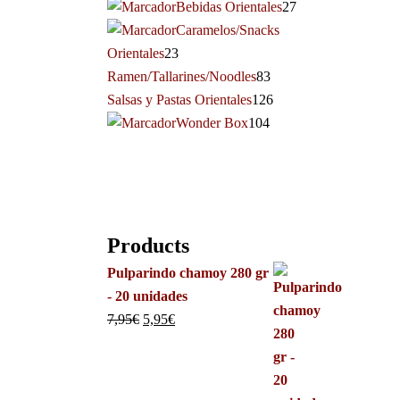
Bebidas Orientales
27
Caramelos/Snacks
Orientales
23
Ramen/Tallarines/Noodles
83
Salsas y Pastas Orientales
126
Wonder Box
104
Products
Pulparindo chamoy 280 gr
- 20 unidades
7,95
€
5,95
€