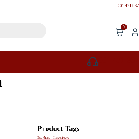
661 471 937
0
661 471 937
a
Product Tags
Esotérico
Imperfecto