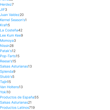
Herdez
7
JIF
3
Juan Valdez
20
Kernel Season's
1
Kraft
5
La Costeña
42
Lee Kum Kee
9
Momoya
3
Nissin
28
Patak's
12
Pop-Tarts
15
Reese's
15
Salsas Asturianas
13
Splenda
9
Stubb's
5
Tajín
15
Van Holtens
13
Yoki
10
Productos de España
55
Salsas Asturianas
21
Productos Latinos
719