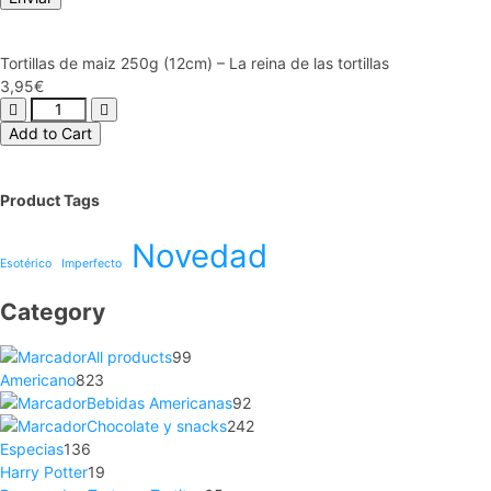
Tortillas de maiz 250g (12cm) – La reina de las tortillas
3,95
€
Add to Cart
Product Tags
Novedad
Esotérico
Imperfecto
Category
All products
99
Americano
823
Bebidas Americanas
92
Chocolate y snacks
242
Especias
136
Harry Potter
19