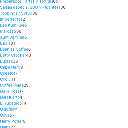
Preparados Tartas y Tortitas
65
Salsas especial BBQ y Picantes
100
Toppings / Syrup
38
Imperfectos
2
Lee Kum Kee
6
Marcas
568
Aunt Jemima
6
Badia
81
Beanies Coffee
8
Betty Crocker
43
Buldak
36
Cape Herb
9
Cheetos
7
Cholula
1
Coffee-Mate
29
De la Rosa
17
Del Huerto
4
El Yucateco
14
Goldfish
4
Goya
57
Harry Potter
6
Heinz
22