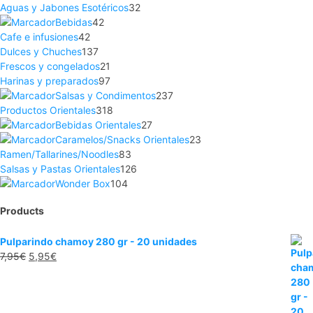
Aguas y Jabones Esotéricos
32
Bebidas
42
Cafe e infusiones
42
Dulces y Chuches
137
Frescos y congelados
21
Harinas y preparados
97
Salsas y Condimentos
237
Productos Orientales
318
Bebidas Orientales
27
Caramelos/Snacks Orientales
23
Ramen/Tallarines/Noodles
83
Salsas y Pastas Orientales
126
Wonder Box
104
Products
Pulparindo chamoy 280 gr - 20 unidades
7,95
€
5,95
€