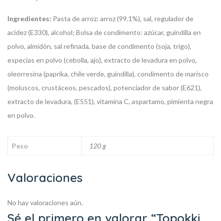
Ingredientes:
Pasta de arroz: arroz (99.1%), sal, regulador de
acidez (E330), alcohol; Bolsa de condimento: azúcar, guindilla en
polvo, almidón, sal refinada, base de condimento (soja, trigo),
especias en polvo (cebolla, ajo), extracto de levadura en polvo,
oleorresina (paprika, chile verde, guindilla), condimento de marisco
(moluscos, crustáceos, pescados), potenciador de sabor (E621),
extracto de levadura, (E551), vitamina C, aspartamo, pimienta negra
en polvo.
Peso
120 g
Valoraciones
No hay valoraciones aún.
Sé el primero en valorar “Topokki