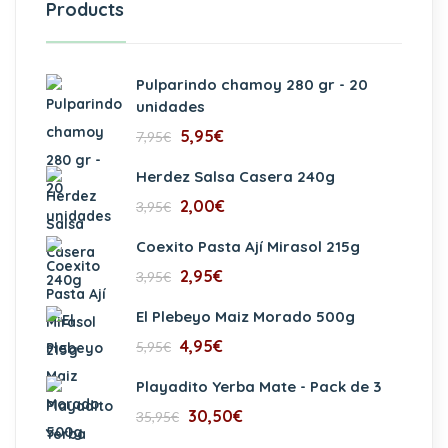
Products
Pulparindo chamoy 280 gr - 20
unidades
5,95
€
7,95
€
Herdez Salsa Casera 240g
2,00
€
3,95
€
Coexito Pasta Ají Mirasol 215g
2,95
€
3,95
€
El Plebeyo Maiz Morado 500g
4,95
€
5,95
€
Playadito Yerba Mate - Pack de 3
30,50
€
35,95
€