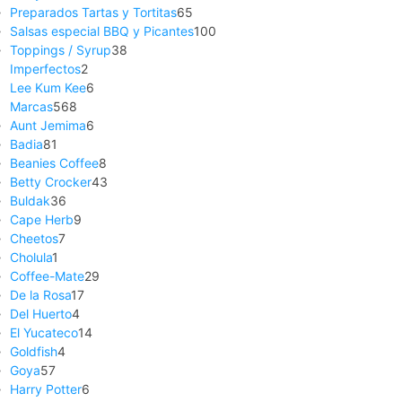
Preparados Tartas y Tortitas
65
Salsas especial BBQ y Picantes
100
Toppings / Syrup
38
Imperfectos
2
Lee Kum Kee
6
Marcas
568
Aunt Jemima
6
Badia
81
Beanies Coffee
8
Betty Crocker
43
Buldak
36
Cape Herb
9
Cheetos
7
Cholula
1
Coffee-Mate
29
De la Rosa
17
Del Huerto
4
El Yucateco
14
Goldfish
4
Goya
57
Harry Potter
6