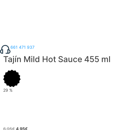
661 471 937
Tajín Mild Hot Sauce 455 ml
29
%
6,95
€
4,95
€