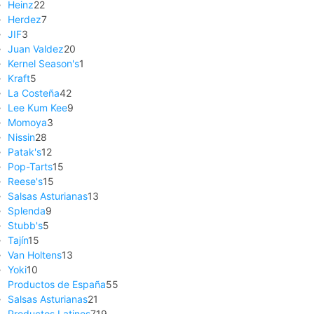
Heinz
22
Herdez
7
JIF
3
Juan Valdez
20
Kernel Season's
1
Kraft
5
La Costeña
42
Lee Kum Kee
9
Momoya
3
Nissin
28
Patak's
12
Pop-Tarts
15
Reese's
15
Salsas Asturianas
13
Splenda
9
Stubb's
5
Tajín
15
Van Holtens
13
Yoki
10
Productos de España
55
Salsas Asturianas
21
Productos Latinos
719