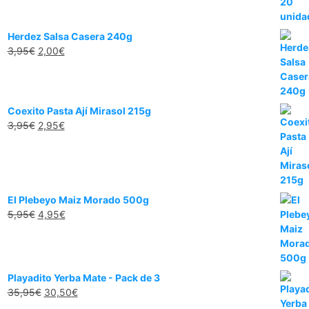
Herdez Salsa Casera 240g
3,95
€
2,00
€
Coexito Pasta Ají Mirasol 215g
3,95
€
2,95
€
El Plebeyo Maiz Morado 500g
5,95
€
4,95
€
Playadito Yerba Mate - Pack de 3
35,95
€
30,50
€