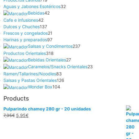
Aguas y Jabones Esotéricos
32
Bebidas
42
Cafe e infusiones
42
Dulces y Chuches
137
Frescos y congelados
21
Harinas y preparados
97
Salsas y Condimentos
237
Productos Orientales
318
Bebidas Orientales
27
Caramelos/Snacks Orientales
23
Ramen/Tallarines/Noodles
83
Salsas y Pastas Orientales
126
Wonder Box
104
Products
Pulparindo chamoy 280 gr - 20 unidades
7,95
€
5,95
€