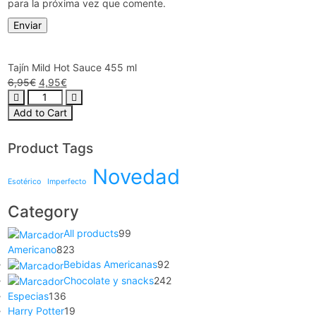
para la próxima vez que comente.
Tajín Mild Hot Sauce 455 ml
6,95
€
4,95
€
Add to Cart
Product Tags
Novedad
Esotérico
Imperfecto
Category
All products
99
Americano
823
Bebidas Americanas
92
Chocolate y snacks
242
Especias
136
Harry Potter
19