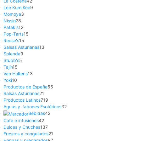
La Costeña
42
Lee Kum Kee
9
Momoya
3
Nissin
28
Patak's
12
Pop-Tarts
15
Reese's
15
Salsas Asturianas
13
Splenda
9
Stubb's
5
Tajín
15
Van Holtens
13
Yoki
10
Productos de España
55
Salsas Asturianas
21
Productos Latinos
719
Aguas y Jabones Esotéricos
32
Bebidas
42
Cafe e infusiones
42
Dulces y Chuches
137
Frescos y congelados
21
Harinas y preparados
97