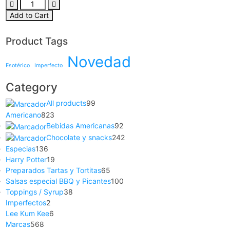
Add to Cart
Product Tags
Novedad
Esotérico
Imperfecto
Category
All products
99
Americano
823
Bebidas Americanas
92
Chocolate y snacks
242
Especias
136
Harry Potter
19
Preparados Tartas y Tortitas
65
Salsas especial BBQ y Picantes
100
Toppings / Syrup
38
Imperfectos
2
Lee Kum Kee
6
Marcas
568