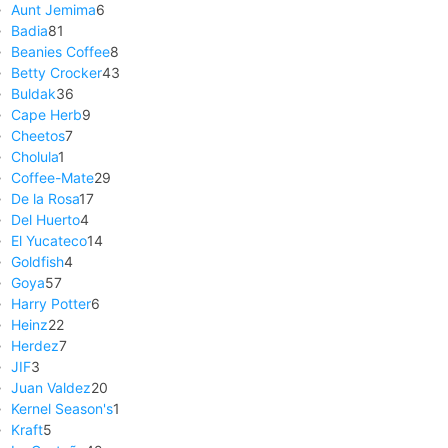
Aunt Jemima
6
Badia
81
Beanies Coffee
8
Betty Crocker
43
Buldak
36
Cape Herb
9
Cheetos
7
Cholula
1
Coffee-Mate
29
De la Rosa
17
Del Huerto
4
El Yucateco
14
Goldfish
4
Goya
57
Harry Potter
6
Heinz
22
Herdez
7
JIF
3
Juan Valdez
20
Kernel Season's
1
Kraft
5