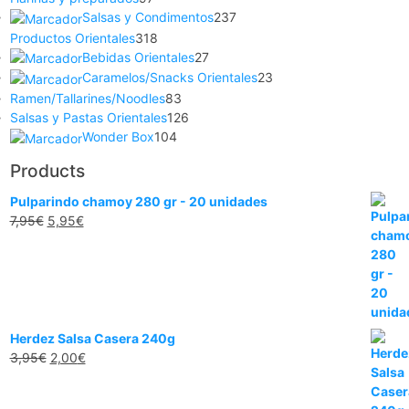
Salsas y Condimentos
237
Productos Orientales
318
Bebidas Orientales
27
Caramelos/Snacks Orientales
23
Ramen/Tallarines/Noodles
83
Salsas y Pastas Orientales
126
Wonder Box
104
Products
Pulparindo chamoy 280 gr - 20 unidades
7,95
€
5,95
€
Herdez Salsa Casera 240g
3,95
€
2,00
€