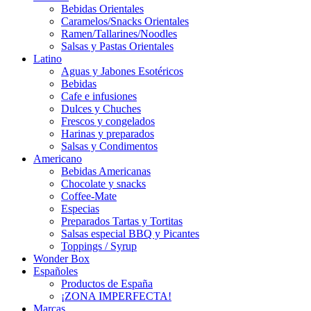
Bebidas Orientales
Caramelos/Snacks Orientales
Ramen/Tallarines/Noodles
Salsas y Pastas Orientales
Latino
Aguas y Jabones Esotéricos
Bebidas
Cafe e infusiones
Dulces y Chuches
Frescos y congelados
Harinas y preparados
Salsas y Condimentos
Americano
Bebidas Americanas
Chocolate y snacks
Coffee-Mate
Especias
Preparados Tartas y Tortitas
Salsas especial BBQ y Picantes
Toppings / Syrup
Wonder Box
Españoles
Productos de España
¡ZONA IMPERFECTA!
Marcas