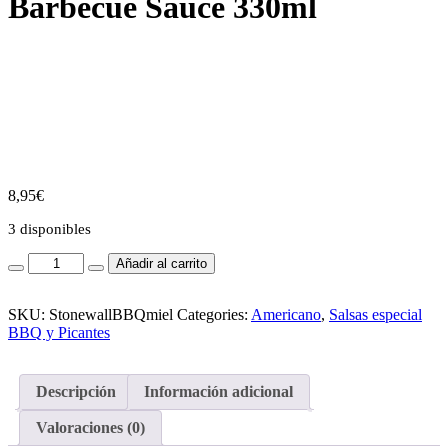
Barbecue Sauce 330ml
8,95
€
3 disponibles
Stonewall
Añadir al carrito
Kitchen
Honey
Barbecue
SKU:
StonewallBBQmiel
Categories:
Americano
,
Salsas especial
Sauce
BBQ y Picantes
330ml
cantidad
Descripción
Información adicional
Valoraciones (0)