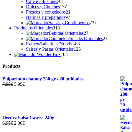
42
productos
Cafe e infusiones
42
productos
137
Dulces y Chuches
137
productos
21
Frescos y congelados
21
97
productos
Harinas y preparados
97
productos
237
Salsas y Condimentos
237
318
productos
Productos Orientales
318
productos
27
Bebidas Orientales
27
productos
23
Caramelos/Snacks Orientales
23
83
productos
Ramen/Tallarines/Noodles
83
productos
126
Salsas y Pastas Orientales
126
104
productos
Wonder Box
104
productos
Products
Pulparindo chamoy 280 gr - 20 unidades
El
El
7,95
€
5,95
€
precio
precio
original
actual
era:
es:
7,95€.
5,95€.
Herdez Salsa Casera 240g
El
El
3,95
€
2,00
€
precio
precio