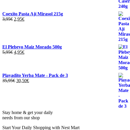
original
actual
era:
es:
3,95€.
2,00€.
Coexito Pasta Ají Mirasol 215g
El
El
3,95
€
2,95
€
precio
precio
original
actual
era:
es:
3,95€.
2,95€.
El Plebeyo Maiz Morado 500g
El
El
5,95
€
4,95
€
precio
precio
original
actual
era:
es:
5,95€.
4,95€.
Playadito Yerba Mate - Pack de 3
El
El
35,95
€
30,50
€
precio
precio
original
actual
era:
es:
35,95€.
30,50€.
Stay home & get your daily
needs from our shop
Start Your Daily Shopping with
Nest Mart