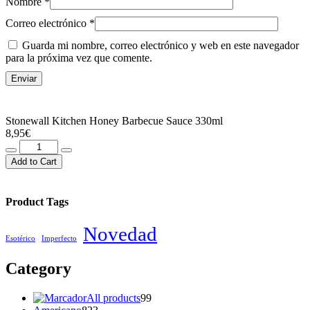
Nombre
*
Correo electrónico
*
Guarda mi nombre, correo electrónico y web en este navegador
para la próxima vez que comente.
Stonewall Kitchen Honey Barbecue Sauce 330ml
8,95
€
Stonewall
Kitchen
Add to Cart
Honey
Barbecue
Sauce
Product Tags
330ml
cantidad
Novedad
Esotérico
Imperfecto
Category
99
All products
99
823
productos