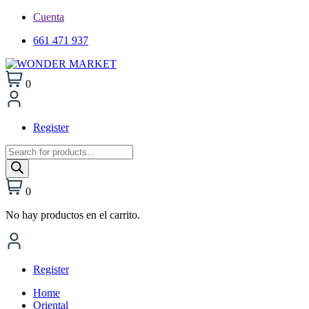
Cuenta
661 471 937
0
Register
Búsqueda
de
productos
0
No hay productos en el carrito.
Register
Home
Oriental