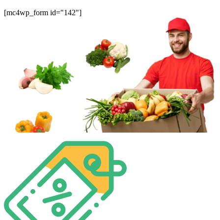
[mc4wp_form id="142"]