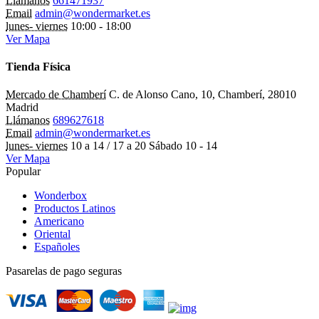
Llámanos
661471937
Email
admin@wondermarket.es
lunes- viernes
10:00 - 18:00
Ver Mapa
Tienda Física
Mercado de Chamberí
C. de Alonso Cano, 10, Chamberí, 28010
Madrid
Llámanos
689627618
Email
admin@wondermarket.es
lunes- viernes
10 a 14 / 17 a 20 Sábado 10 - 14
Ver Mapa
Popular
Wonderbox
Productos Latinos
Americano
Oriental
Españoles
Pasarelas de pago seguras