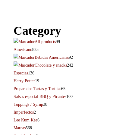
Category
All products
99
Americano
823
Bebidas Americanas
92
Chocolate y snacks
242
Especias
136
Harry Potter
19
Preparados Tartas y Tortitas
65
Salsas especial BBQ y Picantes
100
Toppings / Syrup
38
Imperfectos
2
Lee Kum Kee
6
Marcas
568