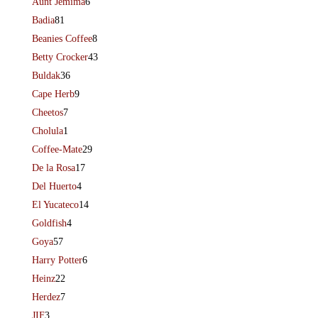
Aunt Jemima
6
Badia
81
Beanies Coffee
8
Betty Crocker
43
Buldak
36
Cape Herb
9
Cheetos
7
Cholula
1
Coffee-Mate
29
De la Rosa
17
Del Huerto
4
El Yucateco
14
Goldfish
4
Goya
57
Harry Potter
6
Heinz
22
Herdez
7
JIF
3