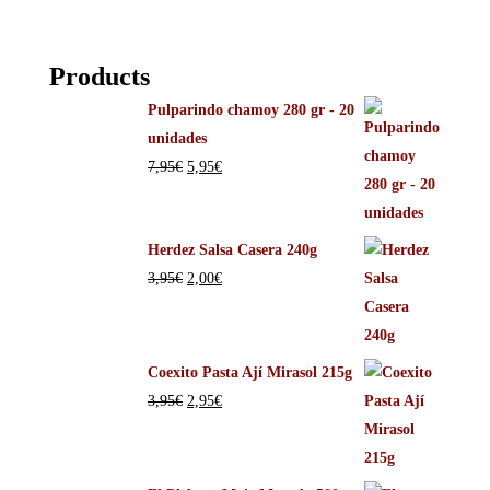
Products
Pulparindo chamoy 280 gr - 20
unidades
7,95
€
5,95
€
Herdez Salsa Casera 240g
3,95
€
2,00
€
Coexito Pasta Ají Mirasol 215g
3,95
€
2,95
€