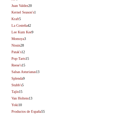
Juan Valdez
20
Kernel Season's
1
Kraft
5
La Costeña
42
Lee Kum Kee
9
Momoya
3
Nissin
28
Patak's
12
Pop-Tarts
15
Reese's
15
Salsas Asturianas
13
Splenda
9
Stubb's
5
Tajín
15
Van Holtens
13
Yoki
10
Productos de España
55