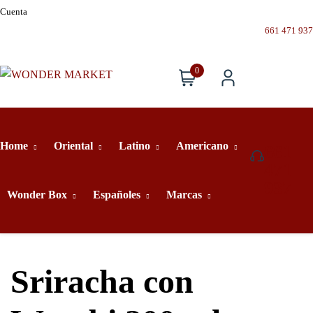
Cuenta
661 471 937
0
Home
Oriental
Latino
Americano
661
471
937
Wonder Box
Españoles
Marcas
Sriracha con