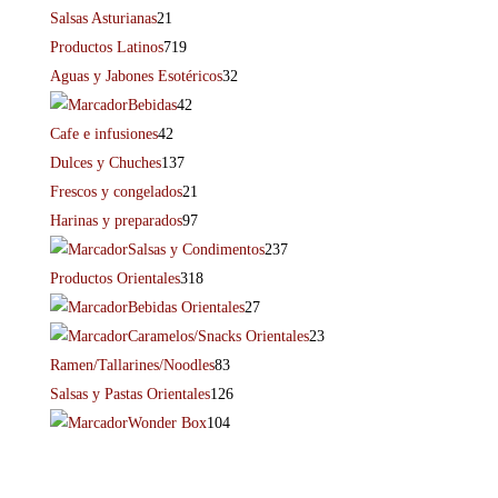
Salsas Asturianas
21
Productos Latinos
719
Aguas y Jabones Esotéricos
32
Bebidas
42
Cafe e infusiones
42
Dulces y Chuches
137
Frescos y congelados
21
Harinas y preparados
97
Salsas y Condimentos
237
Productos Orientales
318
Bebidas Orientales
27
Caramelos/Snacks Orientales
23
Ramen/Tallarines/Noodles
83
Salsas y Pastas Orientales
126
Wonder Box
104