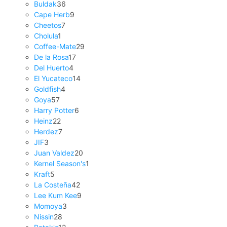
Buldak
36
Cape Herb
9
Cheetos
7
Cholula
1
Coffee-Mate
29
De la Rosa
17
Del Huerto
4
El Yucateco
14
Goldfish
4
Goya
57
Harry Potter
6
Heinz
22
Herdez
7
JIF
3
Juan Valdez
20
Kernel Season's
1
Kraft
5
La Costeña
42
Lee Kum Kee
9
Momoya
3
Nissin
28