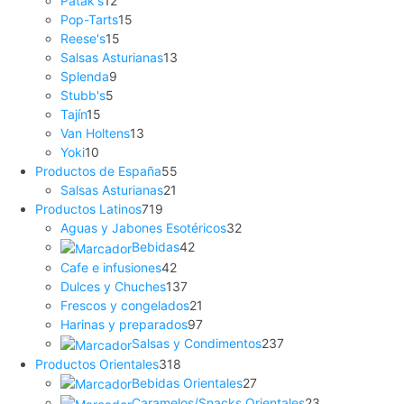
Patak's
12
Pop-Tarts
15
Reese's
15
Salsas Asturianas
13
Splenda
9
Stubb's
5
Tajín
15
Van Holtens
13
Yoki
10
Productos de España
55
Salsas Asturianas
21
Productos Latinos
719
Aguas y Jabones Esotéricos
32
Bebidas
42
Cafe e infusiones
42
Dulces y Chuches
137
Frescos y congelados
21
Harinas y preparados
97
Salsas y Condimentos
237
Productos Orientales
318
Bebidas Orientales
27
Caramelos/Snacks Orientales
23