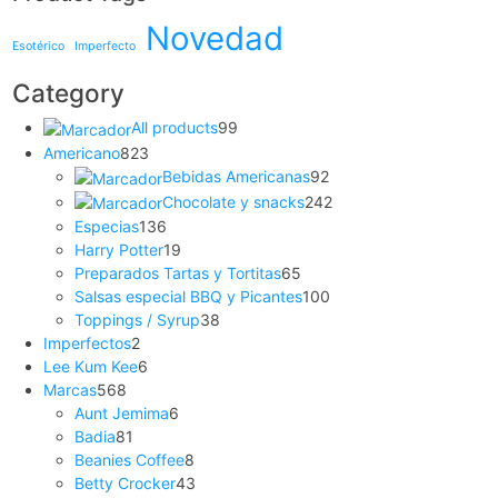
Novedad
Esotérico
Imperfecto
Category
All products
99
Americano
823
Bebidas Americanas
92
Chocolate y snacks
242
Especias
136
Harry Potter
19
Preparados Tartas y Tortitas
65
Salsas especial BBQ y Picantes
100
Toppings / Syrup
38
Imperfectos
2
Lee Kum Kee
6
Marcas
568
Aunt Jemima
6
Badia
81
Beanies Coffee
8
Betty Crocker
43