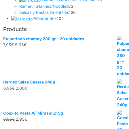
Ramen/Tallarines/Noodles
83
Salsas y Pastas Orientales
126
Wonder Box
104
Products
Pulparindo chamoy 280 gr - 20 unidades
7,95
€
5,95
€
Herdez Salsa Casera 240g
3,95
€
2,00
€
Coexito Pasta Ají Mirasol 215g
3,95
€
2,95
€