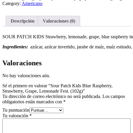
Strawberry,
Category:
Americano
Grape,
Lemonade
Fest.
Descripción
Valoraciones (0)
(102g)
cantidad
SOUR PATCH KIDS Strawberry, lemonade, grape, blue raspberry tienta
Ingredientes:
azúcar, azúcar invertido, jarabe de maíz, maíz estirado, 
Valoraciones
No hay valoraciones aún.
Sé el primero en valorar “Sour Patch Kids Blue Raspberry,
Strawberry, Grape, Lemonade Fest. (102g)”
Tu dirección de correo electrónico no será publicada.
Los campos
obligatorios están marcados con
*
Tu puntuación
Tu valoración
*