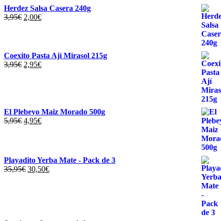
Herdez Salsa Casera 240g
El
El
3,95
€
2,00
€
precio
precio
original
actual
era:
es:
3,95€.
2,00€.
Coexito Pasta Ají Mirasol 215g
El
El
3,95
€
2,95
€
precio
precio
original
actual
era:
es:
3,95€.
2,95€.
El Plebeyo Maiz Morado 500g
El
El
5,95
€
4,95
€
precio
precio
original
actual
era:
es:
5,95€.
4,95€.
Playadito Yerba Mate - Pack de 3
El
El
35,95
€
30,50
€
precio
precio
original
actual
era:
es:
35,95€.
30,50€.