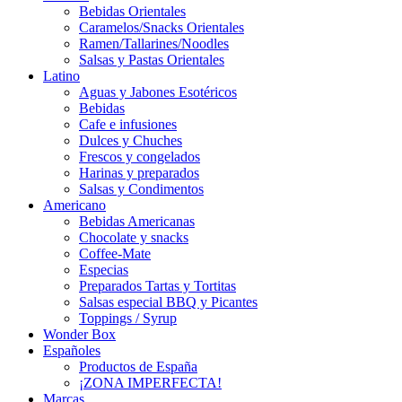
Bebidas Orientales
Caramelos/Snacks Orientales
Ramen/Tallarines/Noodles
Salsas y Pastas Orientales
Latino
Aguas y Jabones Esotéricos
Bebidas
Cafe e infusiones
Dulces y Chuches
Frescos y congelados
Harinas y preparados
Salsas y Condimentos
Americano
Bebidas Americanas
Chocolate y snacks
Coffee-Mate
Especias
Preparados Tartas y Tortitas
Salsas especial BBQ y Picantes
Toppings / Syrup
Wonder Box
Españoles
Productos de España
¡ZONA IMPERFECTA!
Marcas