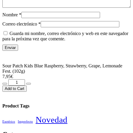
Nombre
*
Correo electrónico
*
Guarda mi nombre, correo electrónico y web en este navegador
para la próxima vez que comente.
Sour Patch Kids Blue Raspberry, Strawberry, Grape, Lemonade
Fest. (102g)
7,95
€
Sour
Patch
Add to Cart
Kids
Blue
Raspberry,
Product Tags
Strawberry,
Grape,
Novedad
Lemonade
Esotérico
Imperfecto
Fest.
(102g)