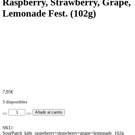
Raspberry, Strawberry, Grape,
Lemonade Fest. (102g)
7,95
€
3 disponibles
Sour
Añadir al carrito
Patch
Kids
Blue
SKU:
Raspberry,
SourPatch_kids_raspeberry+strawberry+grape+lemonade_102g