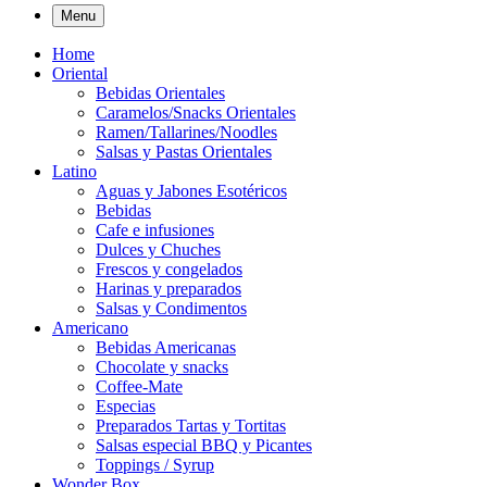
Menu
Home
Oriental
Bebidas Orientales
Caramelos/Snacks Orientales
Ramen/Tallarines/Noodles
Salsas y Pastas Orientales
Latino
Aguas y Jabones Esotéricos
Bebidas
Cafe e infusiones
Dulces y Chuches
Frescos y congelados
Harinas y preparados
Salsas y Condimentos
Americano
Bebidas Americanas
Chocolate y snacks
Coffee-Mate
Especias
Preparados Tartas y Tortitas
Salsas especial BBQ y Picantes
Toppings / Syrup
Wonder Box