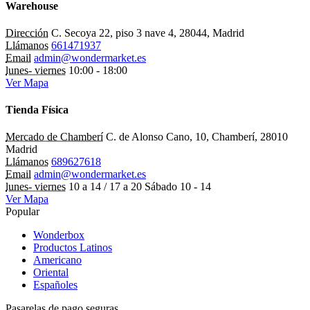
Warehouse
Dirección
C. Secoya 22, piso 3 nave 4, 28044, Madrid
Llámanos
661471937
Email
admin@wondermarket.es
lunes- viernes
10:00 - 18:00
Ver Mapa
Tienda Física
Mercado de Chamberí
C. de Alonso Cano, 10, Chamberí, 28010
Madrid
Llámanos
689627618
Email
admin@wondermarket.es
lunes- viernes
10 a 14 / 17 a 20 Sábado 10 - 14
Ver Mapa
Popular
Wonderbox
Productos Latinos
Americano
Oriental
Españoles
Pasarelas de pago seguras