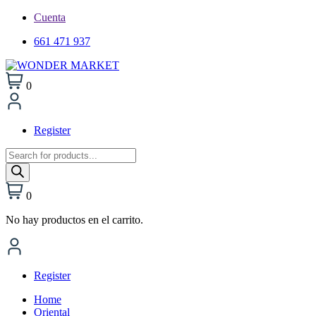
Cuenta
661 471 937
0
Register
Búsqueda
de
productos
0
No hay productos en el carrito.
Register
Home
Oriental