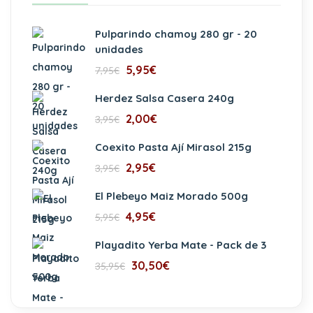
Pulparindo chamoy 280 gr - 20
unidades
5,95
€
7,95
€
Herdez Salsa Casera 240g
2,00
€
3,95
€
Coexito Pasta Ají Mirasol 215g
2,95
€
3,95
€
El Plebeyo Maiz Morado 500g
4,95
€
5,95
€
Playadito Yerba Mate - Pack de 3
30,50
€
35,95
€