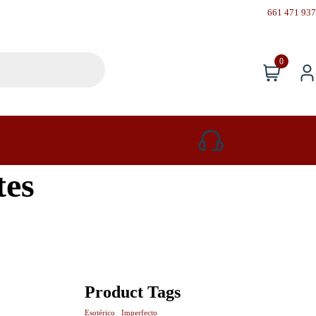
661 471 937
0
661 471 937
tes
Product Tags
Esotérico
Imperfecto