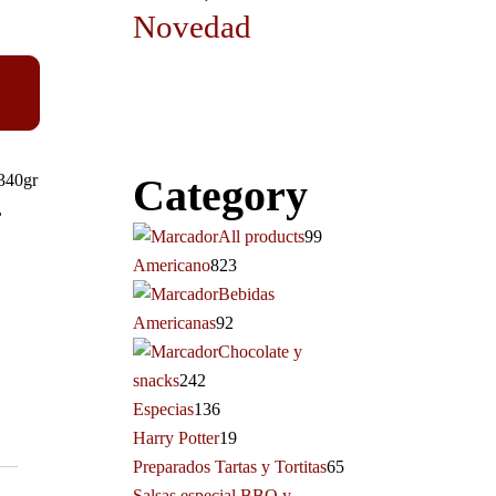
Novedad
340gr
Category
,
All products
99
Americano
823
Bebidas
Americanas
92
Chocolate y
snacks
242
Especias
136
Harry Potter
19
Preparados Tartas y Tortitas
65
Salsas especial BBQ y