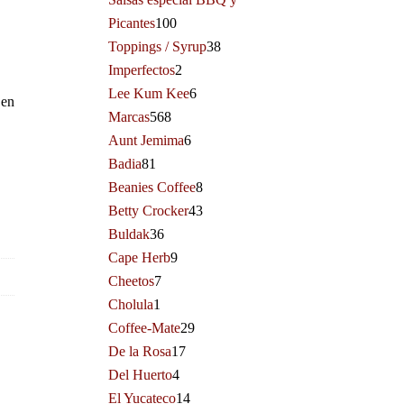
Picantes
100
Toppings / Syrup
38
Imperfectos
2
Lee Kum Kee
6
 en
Marcas
568
Aunt Jemima
6
Badia
81
Beanies Coffee
8
Betty Crocker
43
Buldak
36
Cape Herb
9
Cheetos
7
Cholula
1
Coffee-Mate
29
De la Rosa
17
Del Huerto
4
El Yucateco
14