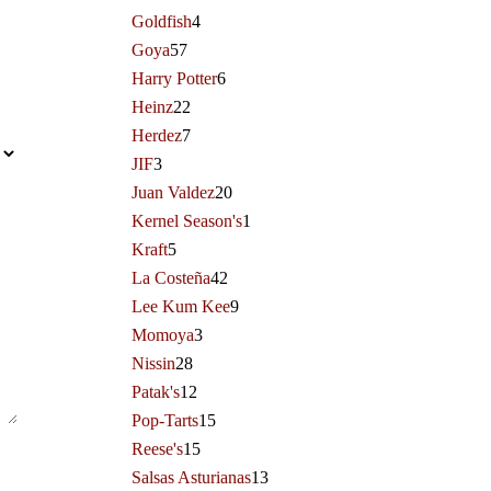
Goldfish
4
Goya
57
Harry Potter
6
Heinz
22
Herdez
7
JIF
3
Juan Valdez
20
Kernel Season's
1
Kraft
5
La Costeña
42
Lee Kum Kee
9
Momoya
3
Nissin
28
Patak's
12
Pop-Tarts
15
Reese's
15
Salsas Asturianas
13