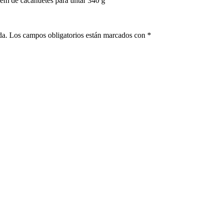
em de cacahuetes para untar 340 g”
da.
Los campos obligatorios están marcados con
*