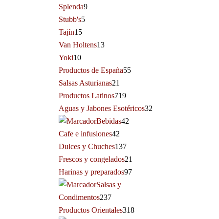
Splenda
9
Stubb's
5
Tajín
15
Van Holtens
13
Yoki
10
Productos de España
55
Salsas Asturianas
21
Productos Latinos
719
Aguas y Jabones Esotéricos
32
Bebidas
42
Cafe e infusiones
42
Dulces y Chuches
137
Frescos y congelados
21
Harinas y preparados
97
Salsas y
Condimentos
237
Productos Orientales
318