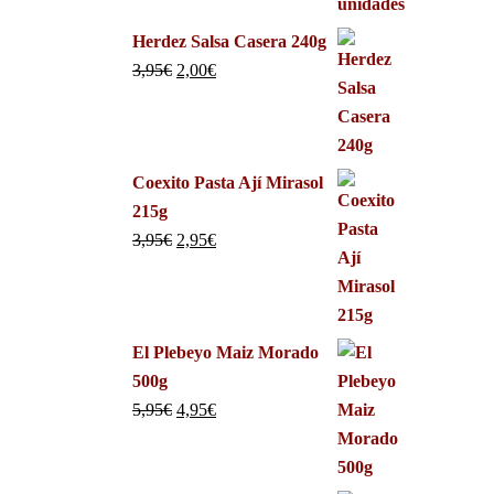
Herdez Salsa Casera 240g
3,95
€
2,00
€
Coexito Pasta Ají Mirasol
215g
3,95
€
2,95
€
El Plebeyo Maiz Morado
500g
5,95
€
4,95
€