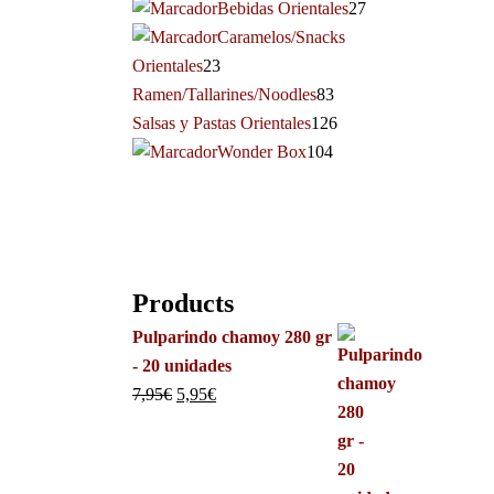
Bebidas Orientales
27
Caramelos/Snacks
Orientales
23
Ramen/Tallarines/Noodles
83
Salsas y Pastas Orientales
126
Wonder Box
104
Products
Pulparindo chamoy 280 gr
- 20 unidades
7,95
€
5,95
€