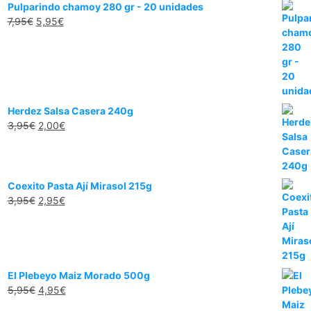
Pulparindo chamoy 280 gr - 20 unidades
El
El
7,95
€
5,95
€
precio
precio
original
actual
era:
es:
7,95€.
5,95€.
Herdez Salsa Casera 240g
El
El
3,95
€
2,00
€
precio
precio
original
actual
era:
es:
3,95€.
2,00€.
Coexito Pasta Ají Mirasol 215g
El
El
3,95
€
2,95
€
precio
precio
original
actual
era:
es:
3,95€.
2,95€.
El Plebeyo Maiz Morado 500g
El
El
5,95
€
4,95
€
precio
precio