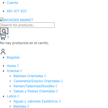
Cuenta
661 471 937
Búsqueda
de
productos
0
No hay productos en el carrito.
Register
Home
Oriental
Bebidas Orientales
Caramelos/Snacks Orientales
Ramen/Tallarines/Noodles
Salsas y Pastas Orientales
Latino
Aguas y Jabones Esotéricos
Bebidas