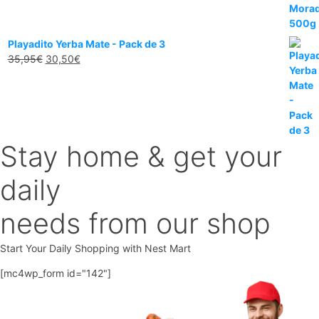
original
actual
era:
es:
5,95€.
4,95€.
Playadito Yerba Mate - Pack de 3
El
El
35,95
€
30,50
€
precio
precio
original
actual
era:
es:
35,95€.
30,50€.
Stay home & get your
daily
needs from our shop
Start Your Daily Shopping with
Nest Mart
[mc4wp_form id="142"]