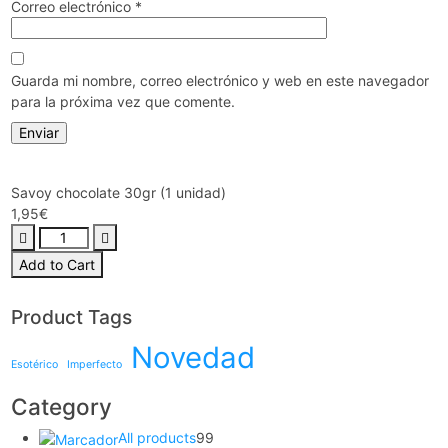
Correo electrónico
*
Guarda mi nombre, correo electrónico y web en este navegador
para la próxima vez que comente.
Savoy chocolate 30gr (1 unidad)
1,95
€
Savoy
chocolate
Add to Cart
30gr
(1
Product Tags
unidad)
cantidad
Novedad
Esotérico
Imperfecto
Category
99
All products
99