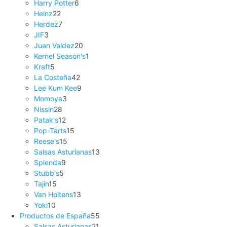
Harry Potter
6
Heinz
22
Herdez
7
JIF
3
Juan Valdez
20
Kernel Season's
1
Kraft
5
La Costeña
42
Lee Kum Kee
9
Momoya
3
Nissin
28
Patak's
12
Pop-Tarts
15
Reese's
15
Salsas Asturianas
13
Splenda
9
Stubb's
5
Tajín
15
Van Holtens
13
Yoki
10
Productos de España
55
Salsas Asturianas
21