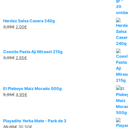
Herdez Salsa Casera 240g
3,95
€
2,00
€
Coexito Pasta Ají Mirasol 215g
3,95
€
2,95
€
El Plebeyo Maiz Morado 500g
5,95
€
4,95
€
Playadito Yerba Mate - Pack de 3
35,95
€
30,50
€