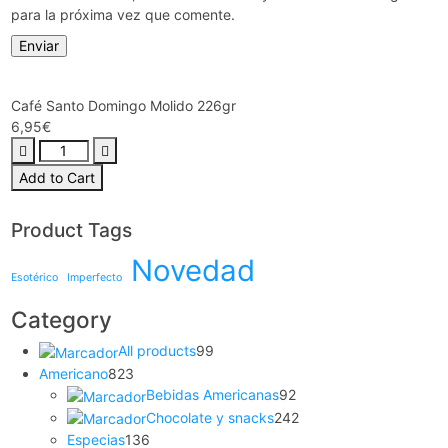
para la próxima vez que comente.
Café Santo Domingo Molido 226gr
6,95
€
Add to Cart
Product Tags
Novedad
Esotérico
Imperfecto
Category
All products
99
Americano
823
Bebidas Americanas
92
Chocolate y snacks
242
Especias
136