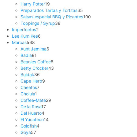
Harry Potter
19
Preparados Tartas y Tortitas
65
Salsas especial BBQ y Picantes
100
Toppings / Syrup
38
Imperfectos
2
Lee Kum Kee
6
Marcas
568
Aunt Jemima
6
Badia
81
Beanies Coffee
8
Betty Crocker
43
Buldak
36
Cape Herb
9
Cheetos
7
Cholula
1
Coffee-Mate
29
De la Rosa
17
Del Huerto
4
El Yucateco
14
Goldfish
4
Goya
57