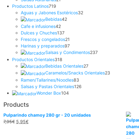
Productos Latinos
719
Aguas y Jabones Esotéricos
32
Bebidas
42
Cafe e infusiones
42
Dulces y Chuches
137
Frescos y congelados
21
Harinas y preparados
97
Salsas y Condimentos
237
Productos Orientales
318
Bebidas Orientales
27
Caramelos/Snacks Orientales
23
Ramen/Tallarines/Noodles
83
Salsas y Pastas Orientales
126
Wonder Box
104
Products
Pulparindo chamoy 280 gr - 20 unidades
7,95
€
5,95
€