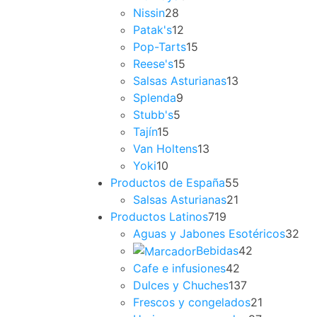
Nissin
28
Patak's
12
Pop-Tarts
15
Reese's
15
Salsas Asturianas
13
Splenda
9
Stubb's
5
Tajín
15
Van Holtens
13
Yoki
10
Productos de España
55
Salsas Asturianas
21
Productos Latinos
719
Aguas y Jabones Esotéricos
32
Bebidas
42
Cafe e infusiones
42
Dulces y Chuches
137
Frescos y congelados
21