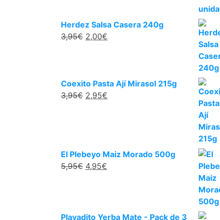
Herdez Salsa Casera 240g
3,95
€
2,00
€
Coexito Pasta Ají Mirasol 215g
3,95
€
2,95
€
El Plebeyo Maiz Morado 500g
5,95
€
4,95
€
Playadito Yerba Mate - Pack de 3