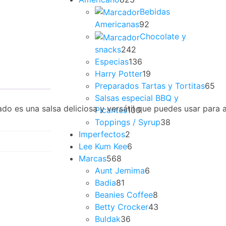
Bebidas
Americanas
92
Chocolate y
snacks
242
Especias
136
Harry Potter
19
Preparados Tartas y Tortitas
65
Salsas especial BBQ y
tado es una salsa deliciosa y versátil que puedes usar par
Picantes
100
Toppings / Syrup
38
Imperfectos
2
Lee Kum Kee
6
Marcas
568
Aunt Jemima
6
Badia
81
Beanies Coffee
8
Betty Crocker
43
Buldak
36