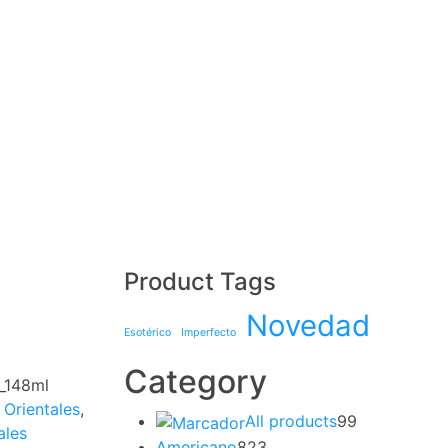
Product Tags
Novedad
Esotérico
Imperfecto
Category
e_148ml
 Orientales
,
All products
99
ales
Americano
823