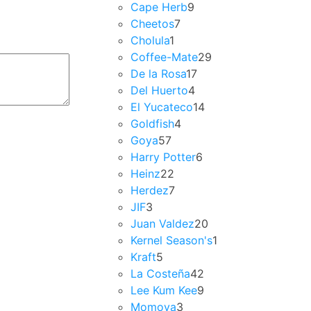
Cape Herb
9
Cheetos
7
Cholula
1
Coffee-Mate
29
De la Rosa
17
Del Huerto
4
El Yucateco
14
Goldfish
4
Goya
57
Harry Potter
6
Heinz
22
Herdez
7
JIF
3
Juan Valdez
20
Kernel Season's
1
Kraft
5
La Costeña
42
Lee Kum Kee
9
Momoya
3