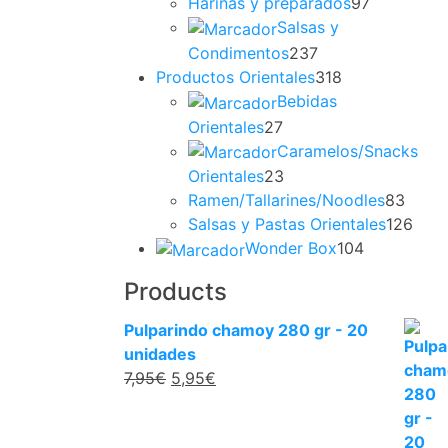
Harinas y preparados
97
Salsas y
Condimentos
237
Productos Orientales
318
Bebidas
Orientales
27
Caramelos/Snacks
Orientales
23
Ramen/Tallarines/Noodles
83
Salsas y Pastas Orientales
126
Wonder Box
104
Products
Pulparindo chamoy 280 gr - 20
unidades
7,95
€
5,95
€