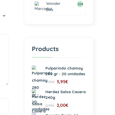
Wonder
104
Box
Products
Pulparindo chamoy
280 gr - 20 unidades
5,95
€
7,95
€
Herdez Salsa Casera
240g
2,00
€
3,95
€