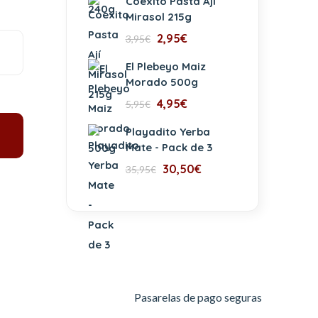
Coexito Pasta Ají
Mirasol 215g
2,95
€
3,95
€
El Plebeyo Maiz
Morado 500g
4,95
€
5,95
€
Playadito Yerba
Mate - Pack de 3
30,50
€
35,95
€
Pasarelas de pago seguras