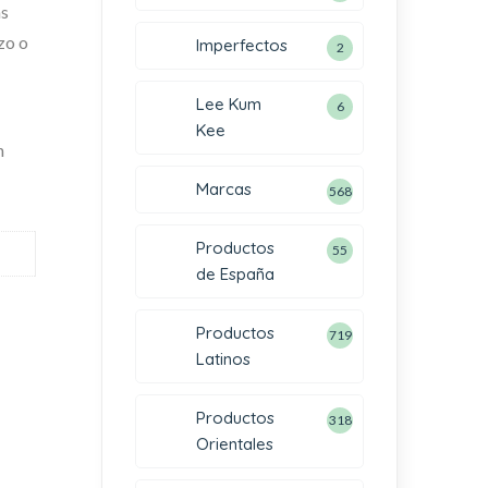
as
zo o
Imperfectos
2
Lee Kum
6
Kee
n
Marcas
568
Productos
55
de España
Productos
719
Latinos
Productos
318
Orientales