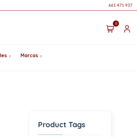
661 471 937
0
les
Marcas
Product Tags