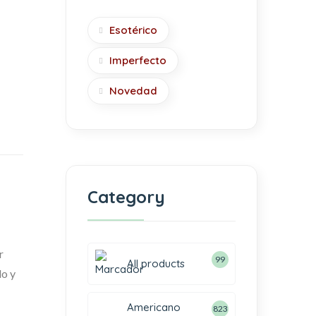
Esotérico
Imperfecto
Novedad
Category
r
99
All products
do y
Americano
823