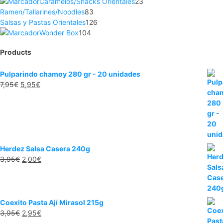
Caramelos/Snacks Orientales
23
Ramen/Tallarines/Noodles
83
Salsas y Pastas Orientales
126
Wonder Box
104
Products
Pulparindo chamoy 280 gr - 20 unidades
7,95
€
5,95
€
Herdez Salsa Casera 240g
3,95
€
2,00
€
Coexito Pasta Ají Mirasol 215g
3,95
€
2,95
€