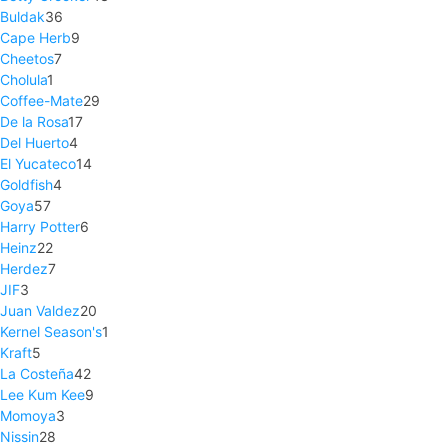
Buldak
36
Cape Herb
9
Cheetos
7
Cholula
1
Coffee-Mate
29
De la Rosa
17
Del Huerto
4
El Yucateco
14
Goldfish
4
Goya
57
Harry Potter
6
Heinz
22
Herdez
7
JIF
3
Juan Valdez
20
Kernel Season's
1
Kraft
5
La Costeña
42
Lee Kum Kee
9
Momoya
3
Nissin
28