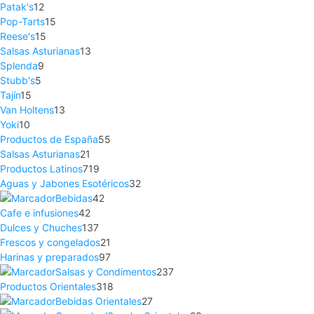
Patak's
12
Pop-Tarts
15
Reese's
15
Salsas Asturianas
13
Splenda
9
Stubb's
5
Tajín
15
Van Holtens
13
Yoki
10
Productos de España
55
Salsas Asturianas
21
Productos Latinos
719
Aguas y Jabones Esotéricos
32
Bebidas
42
Cafe e infusiones
42
Dulces y Chuches
137
Frescos y congelados
21
Harinas y preparados
97
Salsas y Condimentos
237
Productos Orientales
318
Bebidas Orientales
27