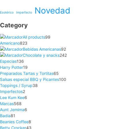
Novedad
Esotérico
Imperfecto
Category
All products
99
Americano
823
Bebidas Americanas
92
Chocolate y snacks
242
Especias
136
Harry Potter
19
Preparados Tartas y Tortitas
65
Salsas especial BBQ y Picantes
100
Toppings / Syrup
38
Imperfectos
2
Lee Kum Kee
6
Marcas
568
Aunt Jemima
6
Badia
81
Beanies Coffee
8
Betty Crocker
43