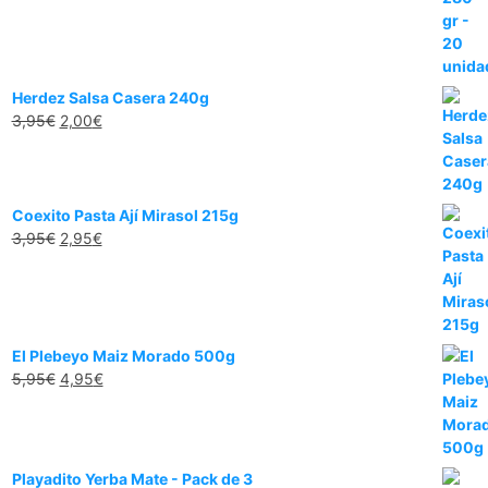
original
actual
era:
es:
7,95€.
5,95€.
Herdez Salsa Casera 240g
El
El
3,95
€
2,00
€
precio
precio
original
actual
era:
es:
3,95€.
2,00€.
Coexito Pasta Ají Mirasol 215g
El
El
3,95
€
2,95
€
precio
precio
original
actual
era:
es:
3,95€.
2,95€.
El Plebeyo Maiz Morado 500g
El
El
5,95
€
4,95
€
precio
precio
original
actual
era:
es:
5,95€.
4,95€.
Playadito Yerba Mate - Pack de 3