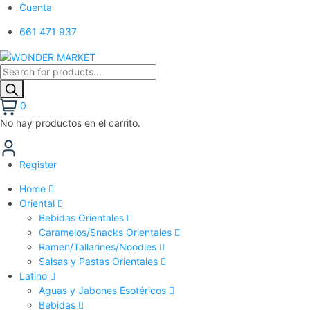
Cuenta
661 471 937
Búsqueda
de
productos
0
No hay productos en el carrito.
Register
Home
Oriental
Bebidas Orientales
Caramelos/Snacks Orientales
Ramen/Tallarines/Noodles
Salsas y Pastas Orientales
Latino
Aguas y Jabones Esotéricos
Bebidas