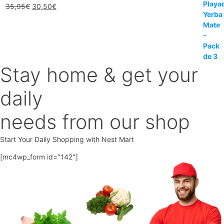
El
El
35,95
€
30,50
€
precio
precio
original
actual
era:
es:
35,95€.
30,50€.
Stay home & get your
daily
needs from our shop
Start Your Daily Shopping with
Nest Mart
[mc4wp_form id="142"]