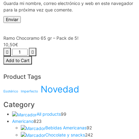
Guarda mi nombre, correo electrónico y web en este navegador
para la próxima vez que comente.
Ramo Chocoramo 65 gr – Pack de 5!
10,50
€
Ramo
Chocoramo
Add to Cart
65
gr
Product Tags
-
Pack
Novedad
de
Esotérico
Imperfecto
5!
cantidad
Category
99
All products
99
productos
823
Americano
823
productos
92
Bebidas Americanas
92
productos
242
Chocolate y snacks
242