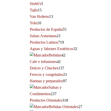
Stubb's
5
Tajín
15
Van Holtens
13
Yoki
10
Productos de España
55
Salsas Asturianas
21
Productos Latinos
719
Aguas y Jabones Esotéricos
32
Bebidas
42
Cafe e infusiones
42
Dulces y Chuches
137
Frescos y congelados
21
Harinas y preparados
97
Salsas y
Condimentos
237
Productos Orientales
318
Bebidas Orientales
27