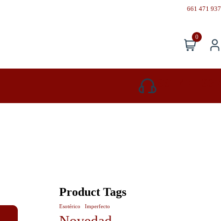
661 471 937
0
661 471 937
Product Tags
Esotérico
Imperfecto
Novedad