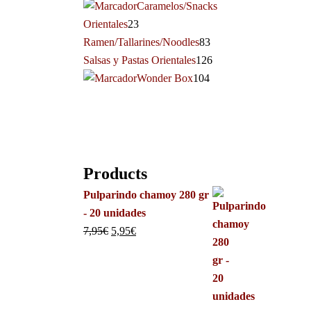
Caramelos/Snacks
Orientales
23
Ramen/Tallarines/Noodles
83
Salsas y Pastas Orientales
126
Wonder Box
104
Products
Pulparindo chamoy 280 gr
- 20 unidades
7,95
€
5,95
€