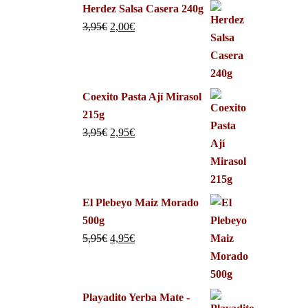
Herdez Salsa Casera 240g
3,95
€
2,00
€
Coexito Pasta Ají Mirasol
215g
3,95
€
2,95
€
El Plebeyo Maiz Morado
500g
5,95
€
4,95
€
Playadito Yerba Mate -