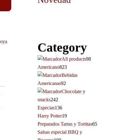
oya
Category
All products
98
Americano
823
Bebidas
Americanas
92
Chocolate y
snacks
242
Especias
136
Harry Potter
19
Preparados Tartas y Tortitas
65
Salsas especial BBQ y