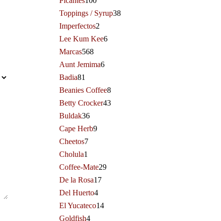
Picantes
100
Toppings / Syrup
38
Imperfectos
2
Lee Kum Kee
6
Marcas
568
Aunt Jemima
6
Badia
81
Beanies Coffee
8
Betty Crocker
43
Buldak
36
Cape Herb
9
Cheetos
7
Cholula
1
Coffee-Mate
29
De la Rosa
17
Del Huerto
4
El Yucateco
14
Goldfish
4