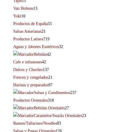
Tajín
15
Van Holtens
13
Yoki
10
Productos de España
55
Salsas Asturianas
21
Productos Latinos
719
Aguas y Jabones Esotéricos
32
Bebidas
42
Cafe e infusiones
42
Dulces y Chuches
137
Frescos y congelados
21
Harinas y preparados
97
Salsas y Condimentos
237
Productos Orientales
318
Bebidas Orientales
27
Caramelos/Snacks Orientales
23
Ramen/Tallarines/Noodles
83
Salsas y Pastas Orientales
126