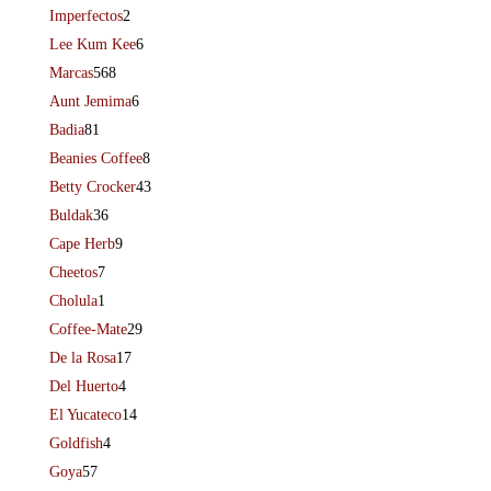
Imperfectos
2
Lee Kum Kee
6
Marcas
568
Aunt Jemima
6
Badia
81
Beanies Coffee
8
Betty Crocker
43
Buldak
36
Cape Herb
9
Cheetos
7
Cholula
1
Coffee-Mate
29
De la Rosa
17
Del Huerto
4
El Yucateco
14
Goldfish
4
Goya
57