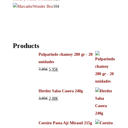
Wonder Box
104
Products
Pulparindo chamoy 280 gr - 20
unidades
7,95
€
5,95
€
Herdez Salsa Casera 240g
3,95
€
2,00
€
Coexito Pasta Ají Mirasol 215g