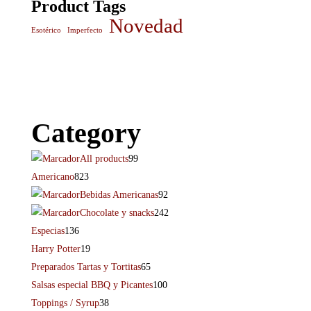
Product Tags
Novedad
Esotérico
Imperfecto
Category
All products
99
Americano
823
Bebidas Americanas
92
Chocolate y snacks
242
Especias
136
Harry Potter
19
Preparados Tartas y Tortitas
65
Salsas especial BBQ y Picantes
100
Toppings / Syrup
38