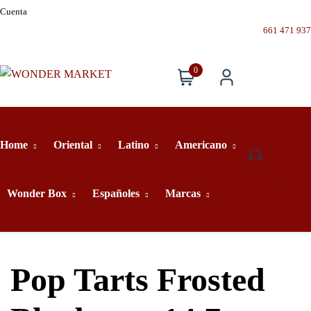
Cuenta
661 471 937
0
Home
Oriental
Latino
Americano
661
471
937
Wonder Box
Españoles
Marcas
Pop Tarts Frosted