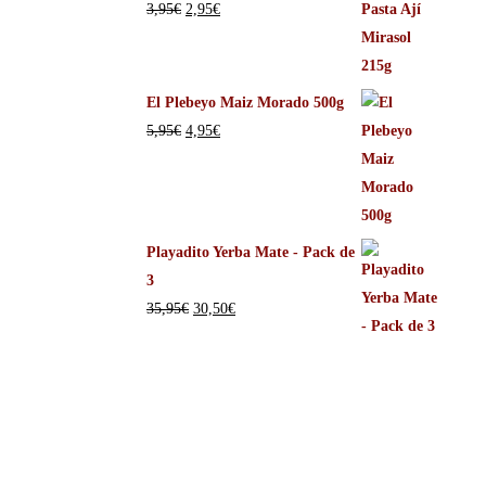
3,95
€
2,95
€
El Plebeyo Maiz Morado 500g
5,95
€
4,95
€
Playadito Yerba Mate - Pack de
3
35,95
€
30,50
€