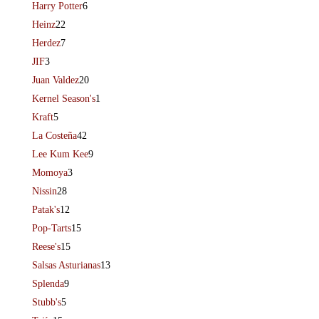
Harry Potter
6
Heinz
22
Herdez
7
JIF
3
Juan Valdez
20
Kernel Season's
1
Kraft
5
La Costeña
42
Lee Kum Kee
9
Momoya
3
Nissin
28
Patak's
12
Pop-Tarts
15
Reese's
15
Salsas Asturianas
13
Splenda
9
Stubb's
5