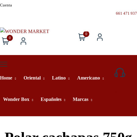
Cuenta
661 471 937
0
0
Home
Oriental
Latino
Americano
661
471
937
Wonder Box
Españoles
Marcas