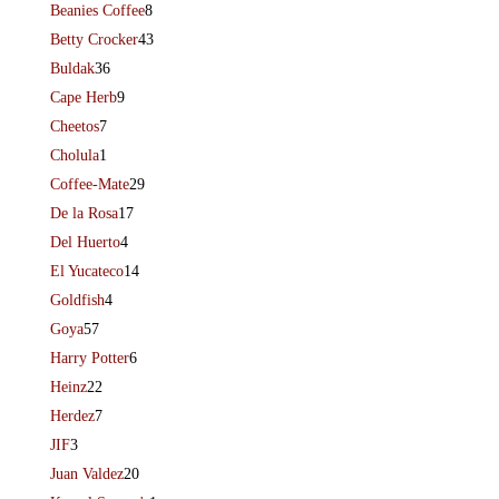
Beanies Coffee
8
Betty Crocker
43
Buldak
36
Cape Herb
9
Cheetos
7
Cholula
1
Coffee-Mate
29
De la Rosa
17
Del Huerto
4
El Yucateco
14
Goldfish
4
Goya
57
Harry Potter
6
Heinz
22
Herdez
7
JIF
3
Juan Valdez
20