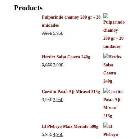
Products
Pulparindo chamoy 280 gr - 20
unidades
7,95
€
5,95
€
Herdez Salsa Casera 240g
3,95
€
2,00
€
Coexito Pasta Ají Mirasol 215g
3,95
€
2,95
€
El Plebeyo Maiz Morado 500g
5,95
€
4,95
€