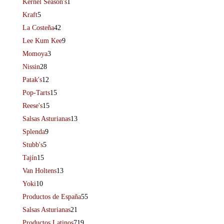
Kernel Season's
1
Kraft
5
La Costeña
42
Lee Kum Kee
9
Momoya
3
Nissin
28
Patak's
12
Pop-Tarts
15
Reese's
15
Salsas Asturianas
13
Splenda
9
Stubb's
5
Tajín
15
Van Holtens
13
Yoki
10
Productos de España
55
Salsas Asturianas
21
Productos Latinos
719