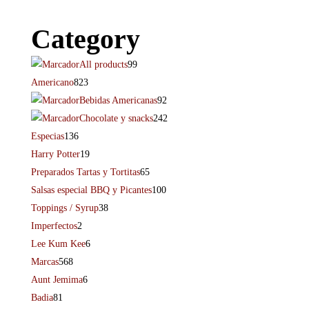
Category
All products
99
Americano
823
Bebidas Americanas
92
Chocolate y snacks
242
Especias
136
Harry Potter
19
Preparados Tartas y Tortitas
65
Salsas especial BBQ y Picantes
100
Toppings / Syrup
38
Imperfectos
2
Lee Kum Kee
6
Marcas
568
Aunt Jemima
6
Badia
81