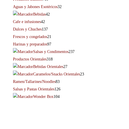
Aguas y Jabones Esotéricos
32
Bebidas
42
Cafe e infusiones
42
Dulces y Chuches
137
Frescos y congelados
21
Harinas y preparados
97
Salsas y Condimentos
237
Productos Orientales
318
Bebidas Orientales
27
Caramelos/Snacks Orientales
23
Ramen/Tallarines/Noodles
83
Salsas y Pastas Orientales
126
Wonder Box
104