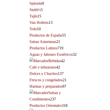
Splenda
9
Stubb's
5
Tajín
15
Van Holtens
13
Yoki
10
Productos de España
55
Salsas Asturianas
21
Productos Latinos
719
Aguas y Jabones Esotéricos
32
Bebidas
42
Cafe e infusiones
42
Dulces y Chuches
137
Frescos y congelados
21
Harinas y preparados
97
Salsas y
Condimentos
237
Productos Orientales
318