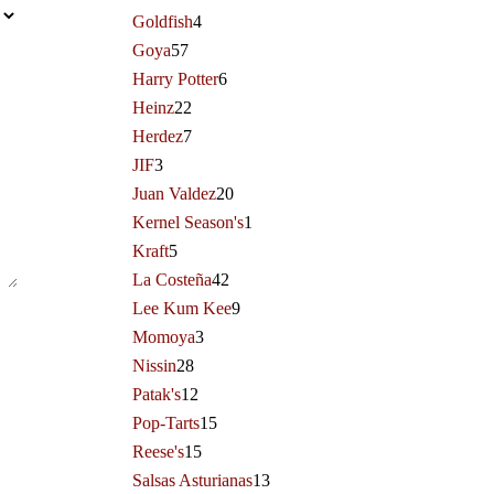
Goldfish
4
Goya
57
Harry Potter
6
Heinz
22
Herdez
7
JIF
3
Juan Valdez
20
Kernel Season's
1
Kraft
5
La Costeña
42
Lee Kum Kee
9
Momoya
3
Nissin
28
Patak's
12
Pop-Tarts
15
Reese's
15
Salsas Asturianas
13