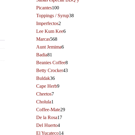
Picantes
100
Toppings / Syrup
38
Imperfectos
2
Lee Kum Kee
6
Marcas
568
Aunt Jemima
6
Badia
81
Beanies Coffee
8
Betty Crocker
43
Buldak
36
Cape Herb
9
Cheetos
7
Cholula
1
Coffee-Mate
29
De la Rosa
17
Del Huerto
4
El Yucateco
14