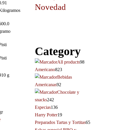
‎0.91
Novedad
Kilogramos
‎600.0
gramo
‎Pisti
Category
‎Pisti
All products
98
Americano
823
‎910 g
Bebidas
Americanas
92
Chocolate y
snacks
242
Especias
136
gr
Harry Potter
19
e
Preparados Tartas y Tortitas
65
Salsas especial BBQ y