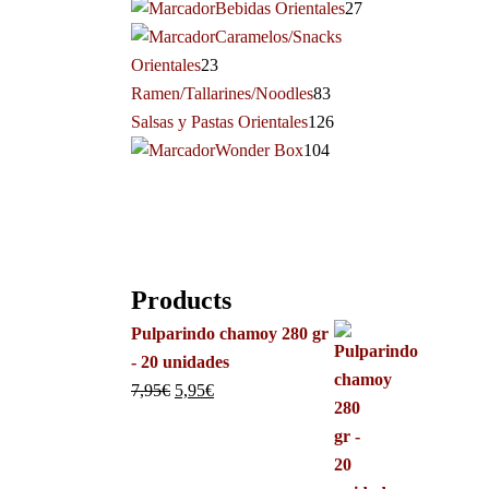
Bebidas Orientales
27
Caramelos/Snacks
Orientales
23
Ramen/Tallarines/Noodles
83
Salsas y Pastas Orientales
126
Wonder Box
104
Products
Pulparindo chamoy 280 gr
- 20 unidades
7,95
€
5,95
€