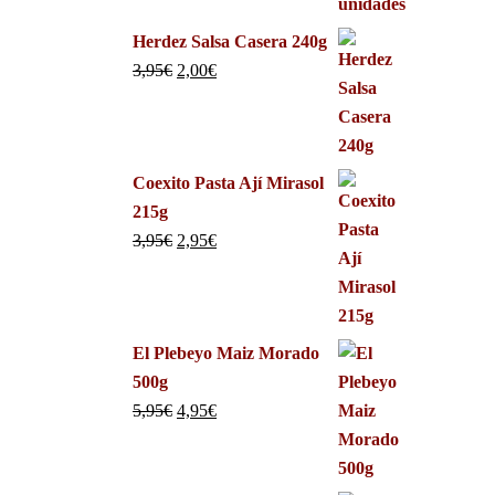
Herdez Salsa Casera 240g
3,95
€
2,00
€
Coexito Pasta Ají Mirasol
215g
3,95
€
2,95
€
El Plebeyo Maiz Morado
500g
5,95
€
4,95
€