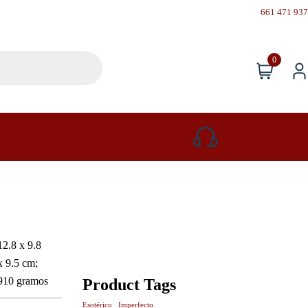
661 471 937
0
661 471 937
‎12.8 x 9.8
x 9.5 cm;
910 gramos
Product Tags
Esotérico
Imperfecto