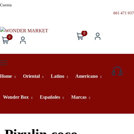
Cuenta
661 471 937
0
0
Home
Oriental
Latino
Americano
661
471
937
Wonder Box
Españoles
Marcas