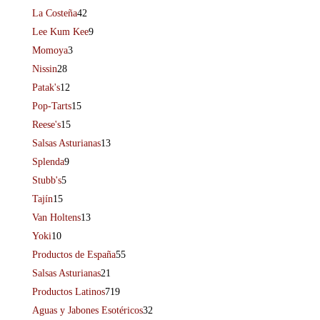
La Costeña
42
Lee Kum Kee
9
Momoya
3
Nissin
28
Patak's
12
Pop-Tarts
15
Reese's
15
Salsas Asturianas
13
Splenda
9
Stubb's
5
Tajín
15
Van Holtens
13
Yoki
10
Productos de España
55
Salsas Asturianas
21
Productos Latinos
719
Aguas y Jabones Esotéricos
32