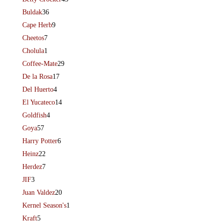
Buldak
36
Cape Herb
9
Cheetos
7
Cholula
1
Coffee-Mate
29
De la Rosa
17
Del Huerto
4
El Yucateco
14
Goldfish
4
Goya
57
Harry Potter
6
Heinz
22
Herdez
7
JIF
3
Juan Valdez
20
Kernel Season's
1
Kraft
5