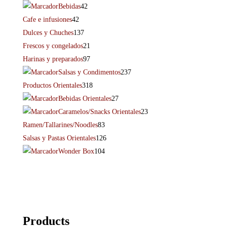
Bebidas
42
Cafe e infusiones
42
Dulces y Chuches
137
Frescos y congelados
21
Harinas y preparados
97
Salsas y Condimentos
237
Productos Orientales
318
Bebidas Orientales
27
Caramelos/Snacks Orientales
23
Ramen/Tallarines/Noodles
83
Salsas y Pastas Orientales
126
Wonder Box
104
Products