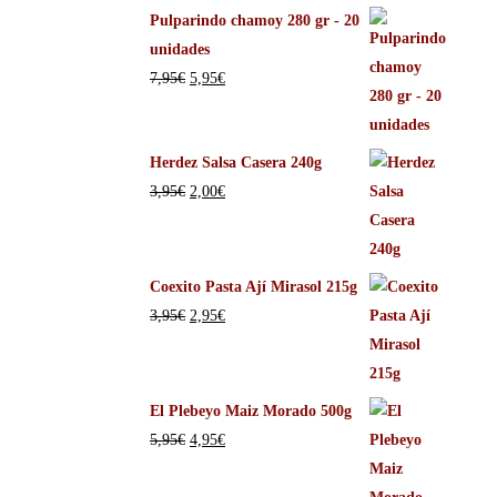
Pulparindo chamoy 280 gr - 20
unidades
7,95
€
5,95
€
Herdez Salsa Casera 240g
3,95
€
2,00
€
Coexito Pasta Ají Mirasol 215g
3,95
€
2,95
€
El Plebeyo Maiz Morado 500g
5,95
€
4,95
€