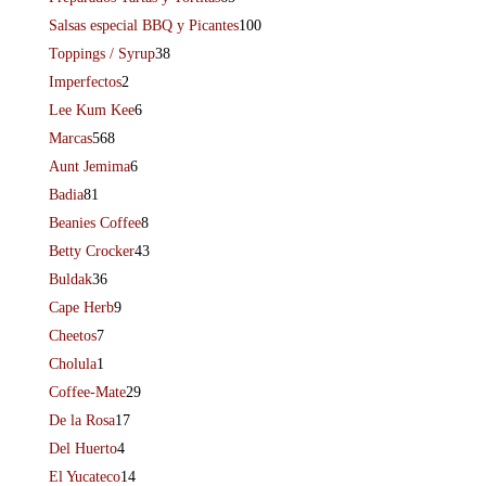
Salsas especial BBQ y Picantes
100
Toppings / Syrup
38
Imperfectos
2
Lee Kum Kee
6
Marcas
568
Aunt Jemima
6
Badia
81
Beanies Coffee
8
Betty Crocker
43
Buldak
36
Cape Herb
9
Cheetos
7
Cholula
1
Coffee-Mate
29
De la Rosa
17
Del Huerto
4
El Yucateco
14