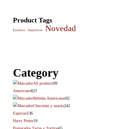
Product Tags
Novedad
Esotérico
Imperfecto
Category
All products
99
Americano
823
Bebidas Americanas
92
Chocolate y snacks
242
Especias
136
Harry Potter
19
Preparados Tartas y Tortitas
65