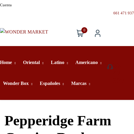
Cuenta
661 471 937
0
Home
Oriental
Latino
Americano
661
471
937
Wonder Box
Españoles
Marcas
Pepperidge Farm