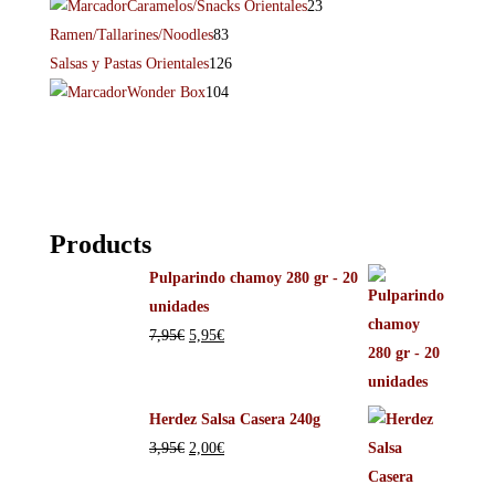
Caramelos/Snacks Orientales
23
Ramen/Tallarines/Noodles
83
Salsas y Pastas Orientales
126
Wonder Box
104
Products
Pulparindo chamoy 280 gr - 20
unidades
7,95
€
5,95
€
Herdez Salsa Casera 240g
3,95
€
2,00
€