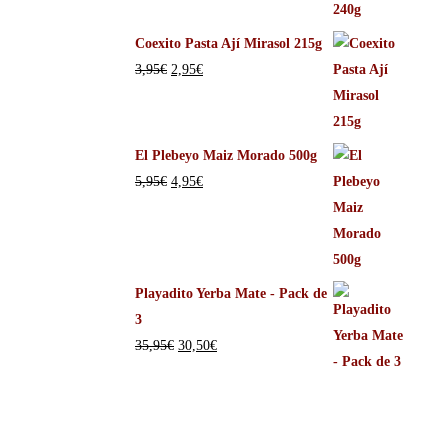
Coexito Pasta Ají Mirasol 215g
3,95
€
2,95
€
El Plebeyo Maiz Morado 500g
5,95
€
4,95
€
Playadito Yerba Mate - Pack de
3
35,95
€
30,50
€