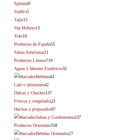
Splenda
9
Stubb's
5
Tajín
15
Van Holtens
13
Yoki
10
Productos de España
55
Salsas Asturianas
21
Productos Latinos
719
Aguas y Jabones Esotéricos
32
Bebidas
42
Cafe e infusiones
42
Dulces y Chuches
137
Frescos y congelados
21
Harinas y preparados
97
Salsas y Condimentos
237
Productos Orientales
318
Bebidas Orientales
27