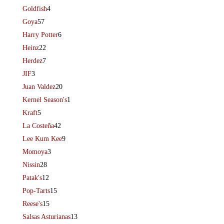
Goldfish
4
Goya
57
Harry Potter
6
Heinz
22
Herdez
7
JIF
3
Juan Valdez
20
Kernel Season's
1
Kraft
5
La Costeña
42
Lee Kum Kee
9
Momoya
3
Nissin
28
Patak's
12
Pop-Tarts
15
Reese's
15
Salsas Asturianas
13