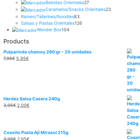
productos
27
Bebidas Orientales
27
productos
23
Caramelos/Snacks Orientales
23
productos
83
Ramen/Tallarines/Noodles
83
productos
126
Salsas y Pastas Orientales
126
104
productos
Wonder Box
104
productos
Products
Pulparindo chamoy 280 gr - 20 unidades
El
El
7,95
€
5,95
€
precio
precio
original
actual
era:
es:
7,95€.
5,95€.
Herdez Salsa Casera 240g
El
El
3,95
€
2,00
€
precio
precio
original
actual
era:
es:
3,95€.
2,00€.
Coexito Pasta Ají Mirasol 215g
El
El
3,95
€
2,95
€