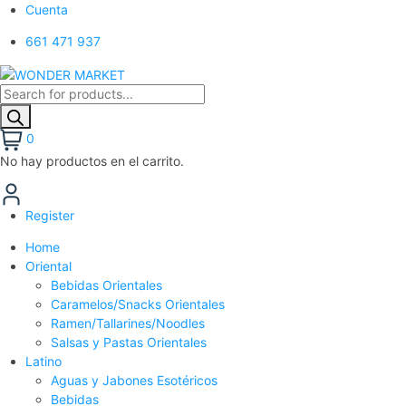
Cuenta
661 471 937
Búsqueda
de
productos
0
No hay productos en el carrito.
Register
Home
Oriental
Bebidas Orientales
Caramelos/Snacks Orientales
Ramen/Tallarines/Noodles
Salsas y Pastas Orientales
Latino
Aguas y Jabones Esotéricos
Bebidas