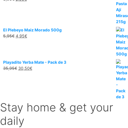
precio
precio
original
actual
era:
es:
3,95€.
2,95€.
El Plebeyo Maiz Morado 500g
El
El
5,95
€
4,95
€
precio
precio
original
actual
era:
es:
5,95€.
4,95€.
Playadito Yerba Mate - Pack de 3
El
El
35,95
€
30,50
€
precio
precio
original
actual
era:
es:
35,95€.
30,50€.
Stay home & get your
daily