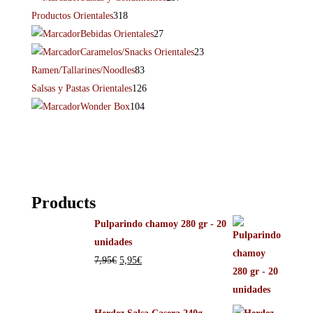
Productos Orientales
318
Bebidas Orientales
27
Caramelos/Snacks Orientales
23
Ramen/Tallarines/Noodles
83
Salsas y Pastas Orientales
126
Wonder Box
104
Products
Pulparindo chamoy 280 gr - 20
unidades
7,95
€
5,95
€