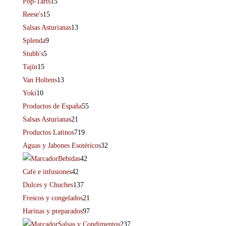
Pop-Tarts
15
Reese's
15
Salsas Asturianas
13
Splenda
9
Stubb's
5
Tajín
15
Van Holtens
13
Yoki
10
Productos de España
55
Salsas Asturianas
21
Productos Latinos
719
Aguas y Jabones Esotéricos
32
Bebidas
42
Cafe e infusiones
42
Dulces y Chuches
137
Frescos y congelados
21
Harinas y preparados
97
Salsas y Condimentos
237