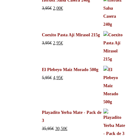
Herdez Salsa Casera 240g
3,95
€
2,00
€
Coexito Pasta Ají Mirasol 215g
3,95
€
2,95
€
El Plebeyo Maiz Morado 500g
5,95
€
4,95
€
Playadito Yerba Mate - Pack de
3
35,95
€
30,50
€