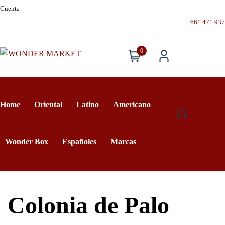
Cuenta
661 471 937
0
Home
Oriental
Latino
Americano
661
471
937
Wonder Box
Españoles
Marcas
Colonia de Palo