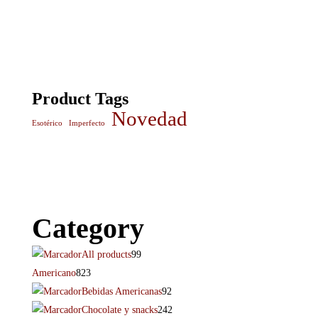
Product Tags
Novedad
Esotérico
Imperfecto
Category
All products
99
Americano
823
Bebidas Americanas
92
Chocolate y snacks
242