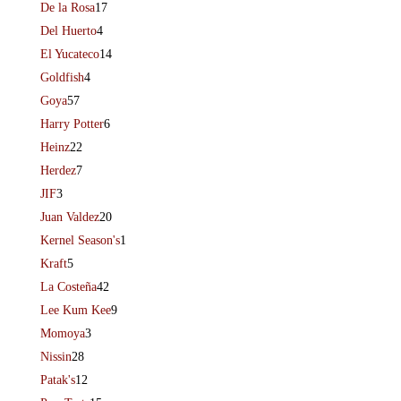
De la Rosa
17
Del Huerto
4
El Yucateco
14
Goldfish
4
Goya
57
Harry Potter
6
Heinz
22
Herdez
7
JIF
3
Juan Valdez
20
Kernel Season's
1
Kraft
5
La Costeña
42
Lee Kum Kee
9
Momoya
3
Nissin
28
Patak's
12