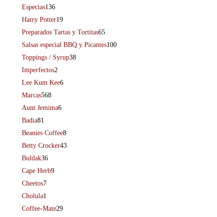
Especias
136
Harry Potter
19
Preparados Tartas y Tortitas
65
Salsas especial BBQ y Picantes
100
Toppings / Syrup
38
Imperfectos
2
Lee Kum Kee
6
Marcas
568
Aunt Jemima
6
Badia
81
Beanies Coffee
8
Betty Crocker
43
Buldak
36
Cape Herb
9
Cheetos
7
Cholula
1
Coffee-Mate
29