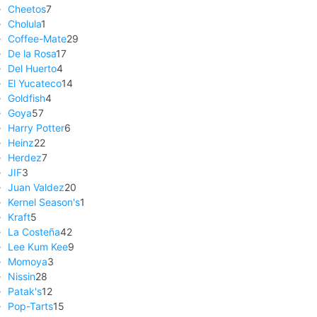
Cheetos
7
Cholula
1
Coffee-Mate
29
De la Rosa
17
Del Huerto
4
El Yucateco
14
Goldfish
4
Goya
57
Harry Potter
6
Heinz
22
Herdez
7
JIF
3
Juan Valdez
20
Kernel Season's
1
Kraft
5
La Costeña
42
Lee Kum Kee
9
Momoya
3
Nissin
28
Patak's
12
Pop-Tarts
15