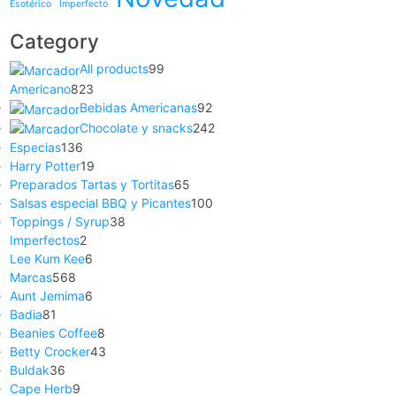
Esotérico
Imperfecto
Category
All products
99
Americano
823
Bebidas Americanas
92
Chocolate y snacks
242
Especias
136
Harry Potter
19
Preparados Tartas y Tortitas
65
Salsas especial BBQ y Picantes
100
Toppings / Syrup
38
Imperfectos
2
Lee Kum Kee
6
Marcas
568
Aunt Jemima
6
Badia
81
Beanies Coffee
8
Betty Crocker
43
Buldak
36
Cape Herb
9