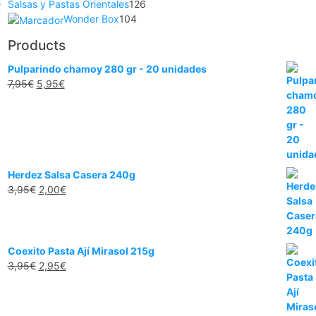
Salsas y Pastas Orientales
126
Wonder Box
104
Products
Pulparindo chamoy 280 gr - 20 unidades
7,95
€
5,95
€
Herdez Salsa Casera 240g
3,95
€
2,00
€
Coexito Pasta Ají Mirasol 215g
3,95
€
2,95
€