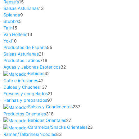
Reese's
15
Salsas Asturianas
13
Splenda
9
Stubb's
5
Tajín
15
Van Holtens
13
Yoki
10
Productos de España
55
Salsas Asturianas
21
Productos Latinos
719
Aguas y Jabones Esotéricos
32
Bebidas
42
Cafe e infusiones
42
Dulces y Chuches
137
Frescos y congelados
21
Harinas y preparados
97
Salsas y Condimentos
237
Productos Orientales
318
Bebidas Orientales
27
Caramelos/Snacks Orientales
23
Ramen/Tallarines/Noodles
83