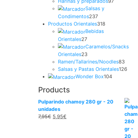
Harinas y preparados
97
Salsas y
Condimentos
237
Productos Orientales
318
Bebidas
Orientales
27
Caramelos/Snacks
Orientales
23
Ramen/Tallarines/Noodles
83
Salsas y Pastas Orientales
126
Wonder Box
104
Products
Pulparindo chamoy 280 gr - 20
unidades
7,95
€
5,95
€