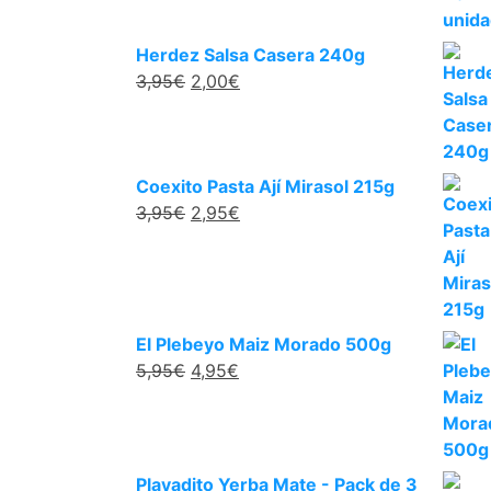
Herdez Salsa Casera 240g
3,95
€
2,00
€
Coexito Pasta Ají Mirasol 215g
3,95
€
2,95
€
El Plebeyo Maiz Morado 500g
5,95
€
4,95
€
Playadito Yerba Mate - Pack de 3