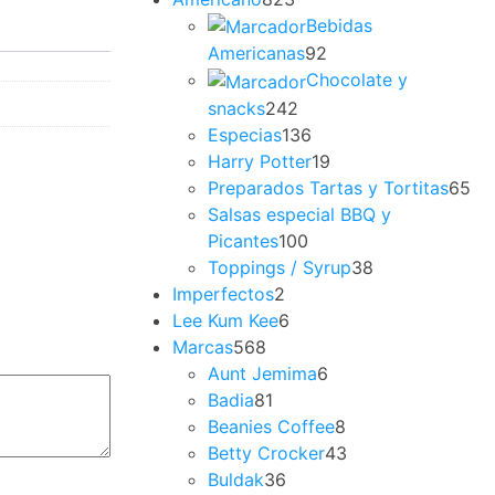
Bebidas
Americanas
92
Chocolate y
snacks
242
Especias
136
Harry Potter
19
Preparados Tartas y Tortitas
65
Salsas especial BBQ y
Picantes
100
Toppings / Syrup
38
Imperfectos
2
Lee Kum Kee
6
Marcas
568
Aunt Jemima
6
Badia
81
Beanies Coffee
8
Betty Crocker
43
Buldak
36