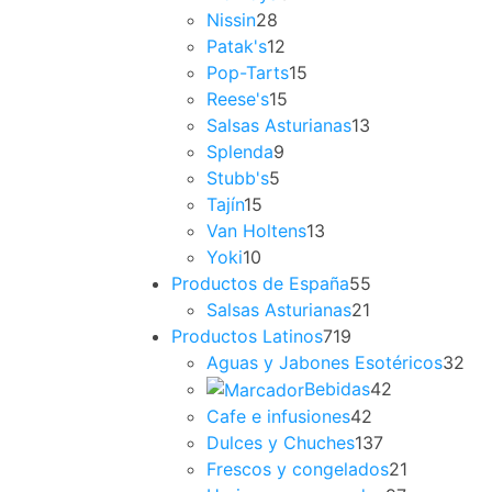
Nissin
28
Patak's
12
Pop-Tarts
15
Reese's
15
Salsas Asturianas
13
Splenda
9
Stubb's
5
Tajín
15
Van Holtens
13
Yoki
10
Productos de España
55
Salsas Asturianas
21
Productos Latinos
719
Aguas y Jabones Esotéricos
32
Bebidas
42
Cafe e infusiones
42
Dulces y Chuches
137
Frescos y congelados
21