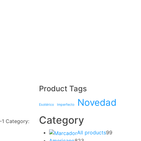
Product Tags
Novedad
Esotérico
Imperfecto
Category
-1
Category:
All products
99
Americano
823