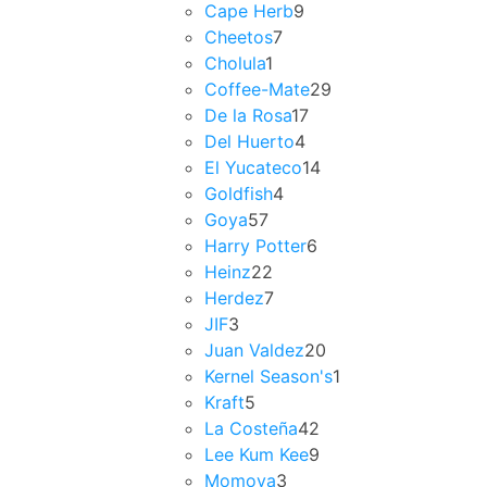
Cape Herb
9
Cheetos
7
Cholula
1
Coffee-Mate
29
De la Rosa
17
Del Huerto
4
El Yucateco
14
Goldfish
4
Goya
57
Harry Potter
6
Heinz
22
Herdez
7
JIF
3
Juan Valdez
20
Kernel Season's
1
Kraft
5
La Costeña
42
Lee Kum Kee
9
Momoya
3