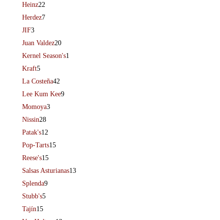
Heinz
22
Herdez
7
JIF
3
Juan Valdez
20
Kernel Season's
1
Kraft
5
La Costeña
42
Lee Kum Kee
9
Momoya
3
Nissin
28
Patak's
12
Pop-Tarts
15
Reese's
15
Salsas Asturianas
13
Splenda
9
Stubb's
5
Tajín
15