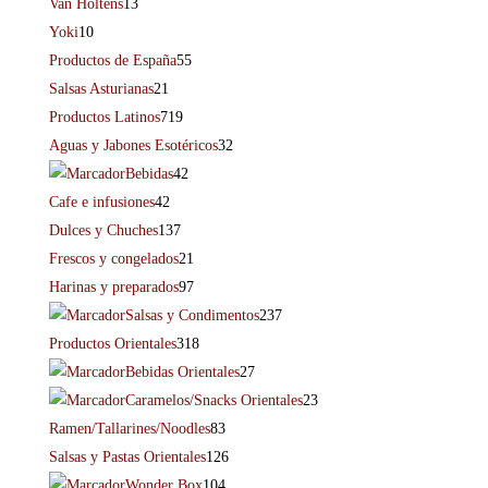
Van Holtens
13
Yoki
10
Productos de España
55
Salsas Asturianas
21
Productos Latinos
719
Aguas y Jabones Esotéricos
32
Bebidas
42
Cafe e infusiones
42
Dulces y Chuches
137
Frescos y congelados
21
Harinas y preparados
97
Salsas y Condimentos
237
Productos Orientales
318
Bebidas Orientales
27
Caramelos/Snacks Orientales
23
Ramen/Tallarines/Noodles
83
Salsas y Pastas Orientales
126
Wonder Box
104