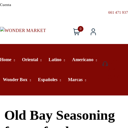
Cuenta
661 471 937
0
Home
Oriental
Latino
Americano
661
471
937
Wonder Box
Españoles
Marcas
Old Bay Seasoning