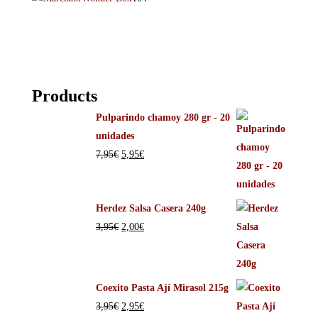
Products
Pulparindo chamoy 280 gr - 20
unidades
7,95
€
5,95
€
Herdez Salsa Casera 240g
3,95
€
2,00
€
Coexito Pasta Ají Mirasol 215g
3,95
€
2,95
€