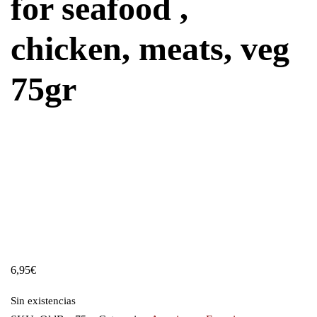
for seafood ,
chicken, meats, veg
75gr
6,95
€
Sin existencias