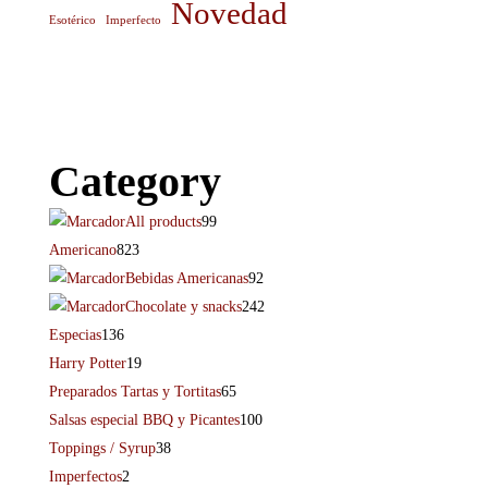
Novedad
Esotérico
Imperfecto
Category
All products
99
Americano
823
Bebidas Americanas
92
Chocolate y snacks
242
Especias
136
Harry Potter
19
Preparados Tartas y Tortitas
65
Salsas especial BBQ y Picantes
100
Toppings / Syrup
38
Imperfectos
2