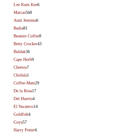
Lee Kum Kee
6
Marcas
568
Aunt Jemima
6
Badia
81
Beanies Coffee
8
Betty Crocker
43
Buldak
36
Cape Herb
9
Cheetos
7
Cholula
1
Coffee-Mate
29
De la Rosa
17
Del Huerto
4
El Yucateco
14
Goldfish
4
Goya
57
Harry Potter
6