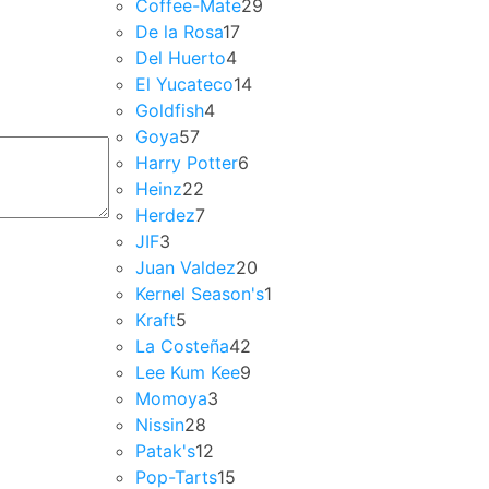
Coffee-Mate
29
De la Rosa
17
Del Huerto
4
El Yucateco
14
Goldfish
4
Goya
57
Harry Potter
6
Heinz
22
Herdez
7
JIF
3
Juan Valdez
20
Kernel Season's
1
Kraft
5
La Costeña
42
Lee Kum Kee
9
Momoya
3
Nissin
28
Patak's
12
Pop-Tarts
15