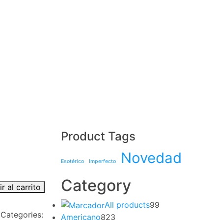
Product Tags
Novedad
Esotérico
Imperfecto
Category
r al carrito
All products
99
Categories:
Americano
823