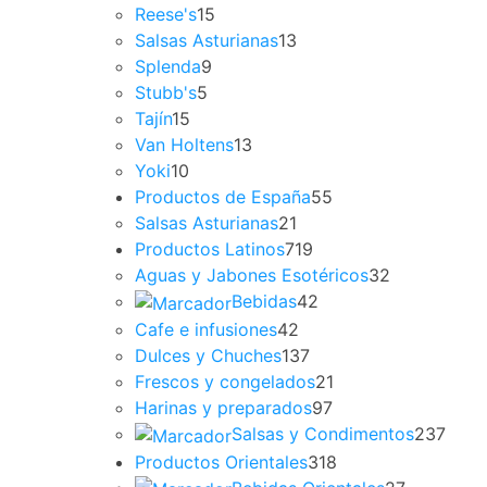
Reese's
15
Salsas Asturianas
13
Splenda
9
Stubb's
5
Tajín
15
Van Holtens
13
Yoki
10
Productos de España
55
Salsas Asturianas
21
Productos Latinos
719
Aguas y Jabones Esotéricos
32
Bebidas
42
Cafe e infusiones
42
Dulces y Chuches
137
Frescos y congelados
21
Harinas y preparados
97
Salsas y Condimentos
237
Productos Orientales
318