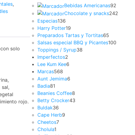
ntales
,
Bebidas Americanas
92
dles
Chocolate y snacks
242
Especias
136
Harry Potter
19
Preparados Tartas y Tortitas
65
Salsas especial BBQ y Picantes
100
 con solo
Toppings / Syrup
38
Imperfectos
2
Lee Kum Kee
6
Marcas
568
Aunt Jemima
6
ina,
Badia
81
 sal,
Beanies Coffee
8
egetal
Betty Crocker
43
imiento rojo.
Buldak
36
Cape Herb
9
Cheetos
7
Cholula
1