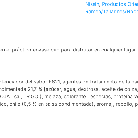
Nissin
,
Productos Orie
Ramen/Tallarines/Noo
en el práctico envase cup para disfrutar en cualquier lugar,
otenciador del sabor E621, agentes de tratamiento de la har
ndimentada 21,7 % [azúcar, agua, dextrosa, aceite de colza,
JA , sal, TRIGO ), melaza, colorante , especias, proteína v
ico, chile (0,5 % en salsa condimentada), aroma], repollo, p