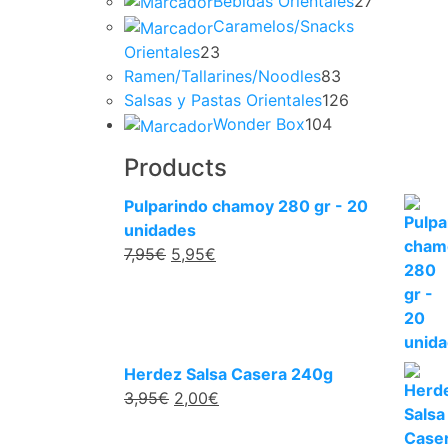
Bebidas Orientales
27
Caramelos/Snacks
Orientales
23
Ramen/Tallarines/Noodles
83
Salsas y Pastas Orientales
126
Wonder Box
104
Products
Pulparindo chamoy 280 gr - 20
unidades
7,95
€
5,95
€
Herdez Salsa Casera 240g
3,95
€
2,00
€