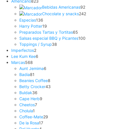
Americano
823
Bebidas Americanas
92
Chocolate y snacks
242
Especias
136
Harry Potter
19
Preparados Tartas y Tortitas
65
Salsas especial BBQ y Picantes
100
Toppings / Syrup
38
Imperfectos
2
Lee Kum Kee
6
Marcas
568
Aunt Jemima
6
Badia
81
Beanies Coffee
8
Betty Crocker
43
Buldak
36
Cape Herb
9
Cheetos
7
Cholula
1
Coffee-Mate
29
De la Rosa
17
Del Huerto
4