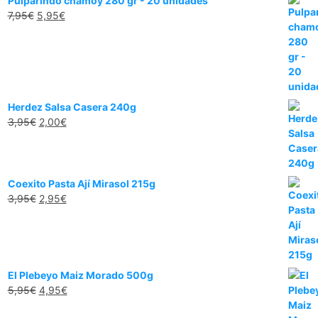
Pulparindo chamoy 280 gr - 20 unidades
7,95
€
5,95
€
Herdez Salsa Casera 240g
3,95
€
2,00
€
Coexito Pasta Ají Mirasol 215g
3,95
€
2,95
€
El Plebeyo Maiz Morado 500g
5,95
€
4,95
€