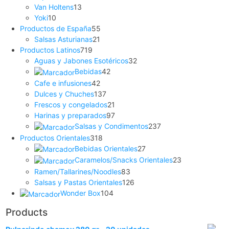
Van Holtens
13
Yoki
10
Productos de España
55
Salsas Asturianas
21
Productos Latinos
719
Aguas y Jabones Esotéricos
32
Bebidas
42
Cafe e infusiones
42
Dulces y Chuches
137
Frescos y congelados
21
Harinas y preparados
97
Salsas y Condimentos
237
Productos Orientales
318
Bebidas Orientales
27
Caramelos/Snacks Orientales
23
Ramen/Tallarines/Noodles
83
Salsas y Pastas Orientales
126
Wonder Box
104
Products