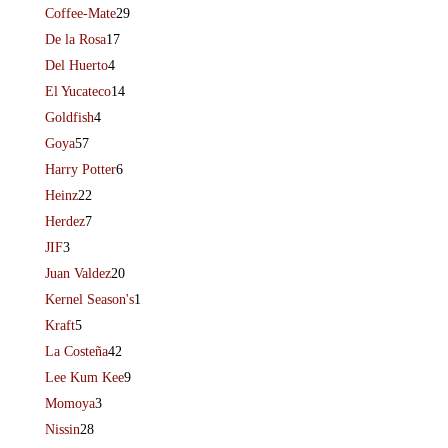
Coffee-Mate
29
De la Rosa
17
Del Huerto
4
El Yucateco
14
Goldfish
4
Goya
57
Harry Potter
6
Heinz
22
Herdez
7
JIF
3
Juan Valdez
20
Kernel Season's
1
Kraft
5
La Costeña
42
Lee Kum Kee
9
Momoya
3
Nissin
28