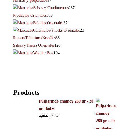
Harinas y preparados
97
Salsas y Condimentos
237
Productos Orientales
318
Bebidas Orientales
27
Caramelos/Snacks Orientales
23
Ramen/Tallarines/Noodles
83
Salsas y Pastas Orientales
126
Wonder Box
104
Products
Pulparindo chamoy 280 gr - 20
unidades
7,95
€
5,95
€