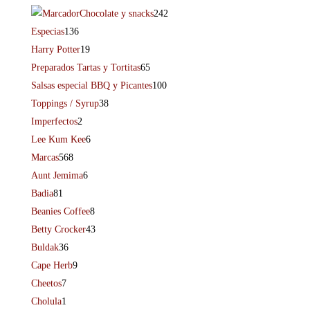
Chocolate y snacks
242
Especias
136
Harry Potter
19
Preparados Tartas y Tortitas
65
Salsas especial BBQ y Picantes
100
Toppings / Syrup
38
Imperfectos
2
Lee Kum Kee
6
Marcas
568
Aunt Jemima
6
Badia
81
Beanies Coffee
8
Betty Crocker
43
Buldak
36
Cape Herb
9
Cheetos
7
Cholula
1