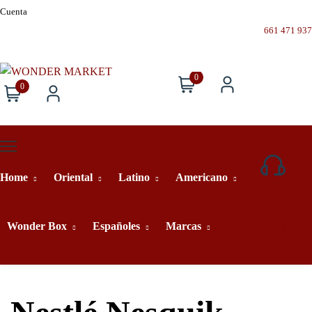
Cuenta
661 471 937
0
0
Home
Oriental
Latino
Americano
661
471
937
Wonder Box
Españoles
Marcas