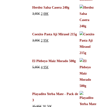
Herdez Salsa Casera 240g
3,95
€
2,00
€
Coexito Pasta Ají Mirasol 215g
3,95
€
2,95
€
El Plebeyo Maiz Morado 500g
5,95
€
4,95
€
Playadito Yerba Mate - Pack de
3
35,95
€
30,50
€