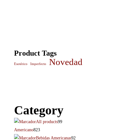
Product Tags
Novedad
Esotérico
Imperfecto
Category
All products
99
Americano
823
Bebidas Americanas
92