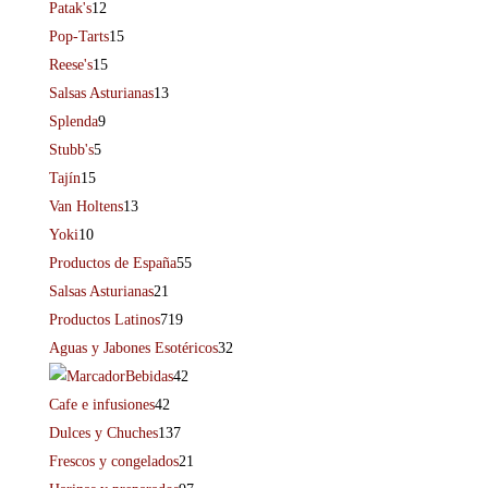
Patak's
12
Pop-Tarts
15
Reese's
15
Salsas Asturianas
13
Splenda
9
Stubb's
5
Tajín
15
Van Holtens
13
Yoki
10
Productos de España
55
Salsas Asturianas
21
Productos Latinos
719
Aguas y Jabones Esotéricos
32
Bebidas
42
Cafe e infusiones
42
Dulces y Chuches
137
Frescos y congelados
21