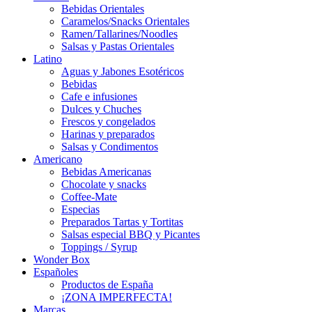
Bebidas Orientales
Caramelos/Snacks Orientales
Ramen/Tallarines/Noodles
Salsas y Pastas Orientales
Latino
Aguas y Jabones Esotéricos
Bebidas
Cafe e infusiones
Dulces y Chuches
Frescos y congelados
Harinas y preparados
Salsas y Condimentos
Americano
Bebidas Americanas
Chocolate y snacks
Coffee-Mate
Especias
Preparados Tartas y Tortitas
Salsas especial BBQ y Picantes
Toppings / Syrup
Wonder Box
Españoles
Productos de España
¡ZONA IMPERFECTA!
Marcas