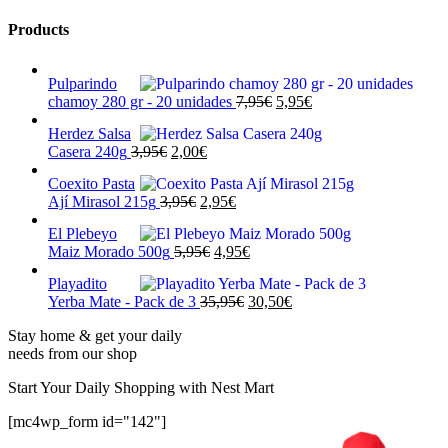
productos
Products
Pulparindo
El
El
chamoy 280 gr - 20 unidades
7,95
€
5,95
€
precio
precio
Herdez Salsa
original
actual
El
El
Casera 240g
3,95
€
2,00
€
era:
es:
precio
precio
7,95€.
5,95€.
Coexito Pasta
original
actual
El
El
Ají Mirasol 215g
3,95
€
2,95
€
era:
es:
precio
precio
3,95€.
2,00€.
El Plebeyo
original
actual
El
El
Maiz Morado 500g
5,95
€
4,95
€
era:
es:
precio
precio
3,95€.
2,95€.
Playadito
original
actual
El
El
Yerba Mate - Pack de 3
35,95
€
30,50
€
era:
es:
precio
precio
5,95€.
4,95€.
Stay home & get your daily
original
actual
needs from our shop
era:
es:
35,95€.
30,50€.
Start Your Daily Shopping with
Nest Mart
[mc4wp_form id="142"]