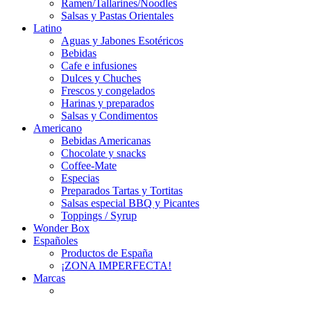
Ramen/Tallarines/Noodles
Salsas y Pastas Orientales
Latino
Aguas y Jabones Esotéricos
Bebidas
Cafe e infusiones
Dulces y Chuches
Frescos y congelados
Harinas y preparados
Salsas y Condimentos
Americano
Bebidas Americanas
Chocolate y snacks
Coffee-Mate
Especias
Preparados Tartas y Tortitas
Salsas especial BBQ y Picantes
Toppings / Syrup
Wonder Box
Españoles
Productos de España
¡ZONA IMPERFECTA!
Marcas