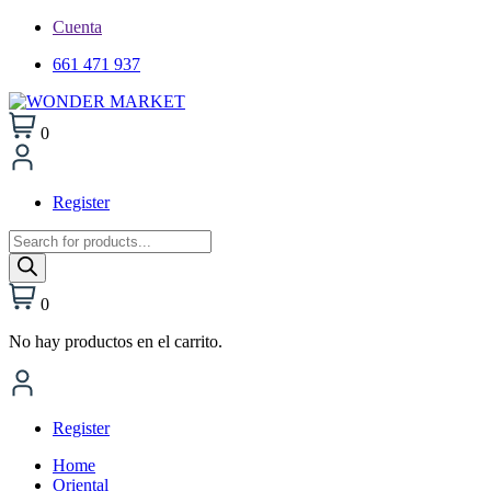
Cuenta
661 471 937
0
Register
Búsqueda
de
productos
0
No hay productos en el carrito.
Register
Home
Oriental