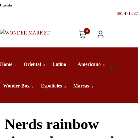
Cuenta
661 471 937
0
Home
Oriental
Latino
Americano
661
471
937
Wonder Box
Españoles
Marcas
Nerds rainbow