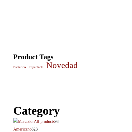
Product Tags
Novedad
Esotérico
Imperfecto
Category
All products
98
Americano
823