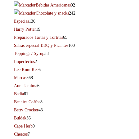
Bebidas Americanas
92
Chocolate y snacks
242
Especias
136
Harry Potter
19
Preparados Tartas y Tortitas
65
Salsas especial BBQ y Picantes
100
Toppings / Syrup
38
Imperfectos
2
Lee Kum Kee
6
Marcas
568
Aunt Jemima
6
Badia
81
Beanies Coffee
8
Betty Crocker
43
Buldak
36
Cape Herb
9
Cheetos
7