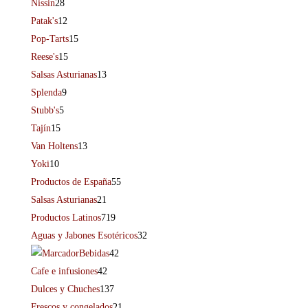
Nissin
28
Patak's
12
Pop-Tarts
15
Reese's
15
Salsas Asturianas
13
Splenda
9
Stubb's
5
Tajín
15
Van Holtens
13
Yoki
10
Productos de España
55
Salsas Asturianas
21
Productos Latinos
719
Aguas y Jabones Esotéricos
32
Bebidas
42
Cafe e infusiones
42
Dulces y Chuches
137
Frescos y congelados
21