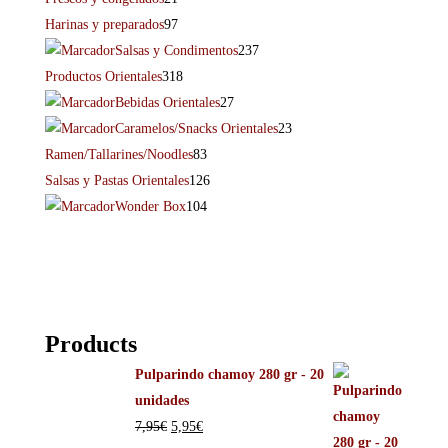
Harinas y preparados
97
Salsas y Condimentos
237
Productos Orientales
318
Bebidas Orientales
27
Caramelos/Snacks Orientales
23
Ramen/Tallarines/Noodles
83
Salsas y Pastas Orientales
126
Wonder Box
104
Products
Pulparindo chamoy 280 gr - 20
unidades
7,95
€
5,95
€