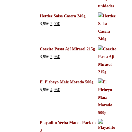
Herdez Salsa Casera 240g
3,95
€
2,00
€
Coexito Pasta Ají Mirasol 215g
3,95
€
2,95
€
El Plebeyo Maiz Morado 500g
5,95
€
4,95
€
Playadito Yerba Mate - Pack de
3