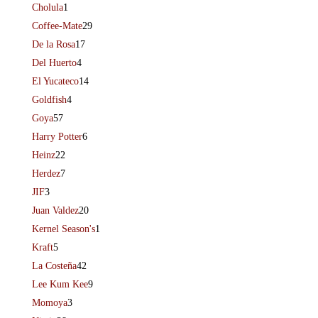
Cholula
1
Coffee-Mate
29
De la Rosa
17
Del Huerto
4
El Yucateco
14
Goldfish
4
Goya
57
Harry Potter
6
Heinz
22
Herdez
7
JIF
3
Juan Valdez
20
Kernel Season's
1
Kraft
5
La Costeña
42
Lee Kum Kee
9
Momoya
3