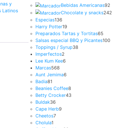
inas y
Bebidas Americanas
92
 Latinos
Chocolate y snacks
242
Especias
136
Harry Potter
19
Preparados Tartas y Tortitas
65
Salsas especial BBQ y Picantes
100
Toppings / Syrup
38
Imperfectos
2
Lee Kum Kee
6
Marcas
568
Aunt Jemima
6
Badia
81
Beanies Coffee
8
Betty Crocker
43
Buldak
36
Cape Herb
9
Cheetos
7
Cholula
1