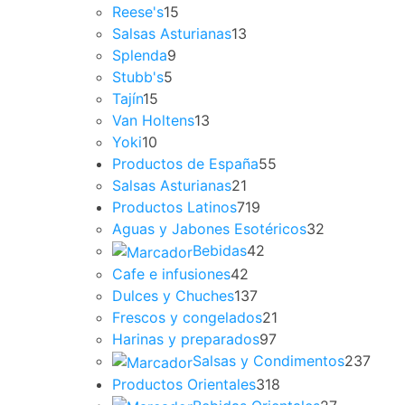
Reese's
15
Salsas Asturianas
13
Splenda
9
Stubb's
5
Tajín
15
Van Holtens
13
Yoki
10
Productos de España
55
Salsas Asturianas
21
Productos Latinos
719
Aguas y Jabones Esotéricos
32
Bebidas
42
Cafe e infusiones
42
Dulces y Chuches
137
Frescos y congelados
21
Harinas y preparados
97
Salsas y Condimentos
237
Productos Orientales
318