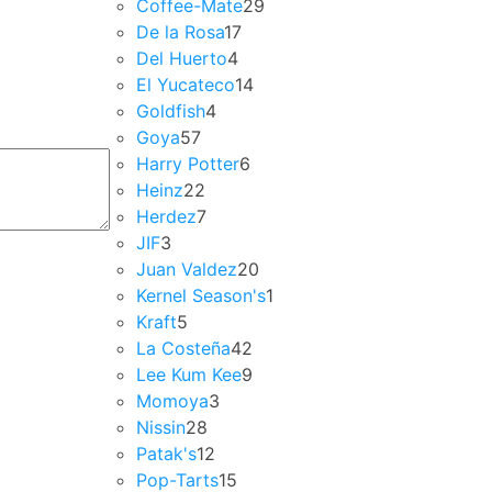
Coffee-Mate
29
De la Rosa
17
Del Huerto
4
El Yucateco
14
Goldfish
4
Goya
57
Harry Potter
6
Heinz
22
Herdez
7
JIF
3
Juan Valdez
20
Kernel Season's
1
Kraft
5
La Costeña
42
Lee Kum Kee
9
Momoya
3
Nissin
28
Patak's
12
Pop-Tarts
15