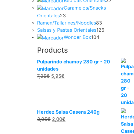
Bebidas Orientales
27
Caramelos/Snacks
Orientales
23
Ramen/Tallarines/Noodles
83
Salsas y Pastas Orientales
126
Wonder Box
104
Products
Pulparindo chamoy 280 gr - 20
unidades
7,95
€
5,95
€
Herdez Salsa Casera 240g
3,95
€
2,00
€