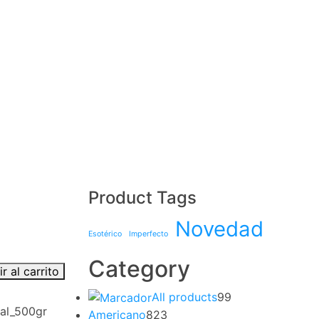
Product Tags
Novedad
Esotérico
Imperfecto
Category
r al carrito
All products
99
al_500gr
Americano
823