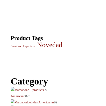
Product Tags
Novedad
Esotérico
Imperfecto
Category
All products
99
Americano
823
Bebidas Americanas
92