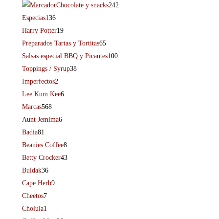
Chocolate y snacks
242
Especias
136
Harry Potter
19
Preparados Tartas y Tortitas
65
Salsas especial BBQ y Picantes
100
Toppings / Syrup
38
Imperfectos
2
Lee Kum Kee
6
Marcas
568
Aunt Jemima
6
Badia
81
Beanies Coffee
8
Betty Crocker
43
Buldak
36
Cape Herb
9
Cheetos
7
Cholula
1