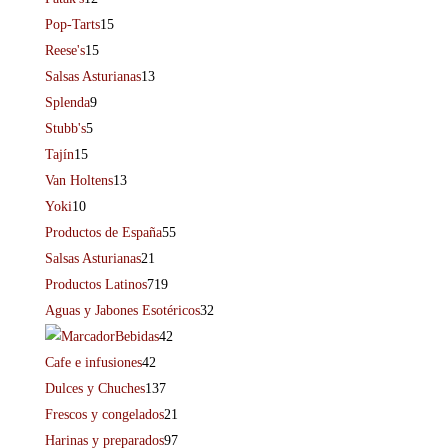
Pop-Tarts
15
Reese's
15
Salsas Asturianas
13
Splenda
9
Stubb's
5
Tajín
15
Van Holtens
13
Yoki
10
Productos de España
55
Salsas Asturianas
21
Productos Latinos
719
Aguas y Jabones Esotéricos
32
Bebidas
42
Cafe e infusiones
42
Dulces y Chuches
137
Frescos y congelados
21
Harinas y preparados
97