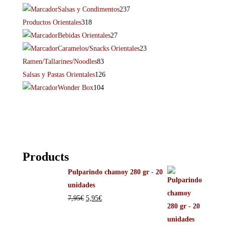
Salsas y Condimentos
237
Productos Orientales
318
Bebidas Orientales
27
Caramelos/Snacks Orientales
23
Ramen/Tallarines/Noodles
83
Salsas y Pastas Orientales
126
Wonder Box
104
Products
Pulparindo chamoy 280 gr - 20
unidades
7,95
€
5,95
€