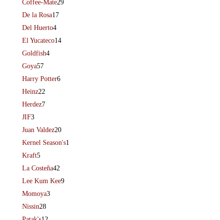
Coffee-Mate
29
De la Rosa
17
Del Huerto
4
El Yucateco
14
Goldfish
4
Goya
57
Harry Potter
6
Heinz
22
Herdez
7
JIF
3
Juan Valdez
20
Kernel Season's
1
Kraft
5
La Costeña
42
Lee Kum Kee
9
Momoya
3
Nissin
28
Patak's
12