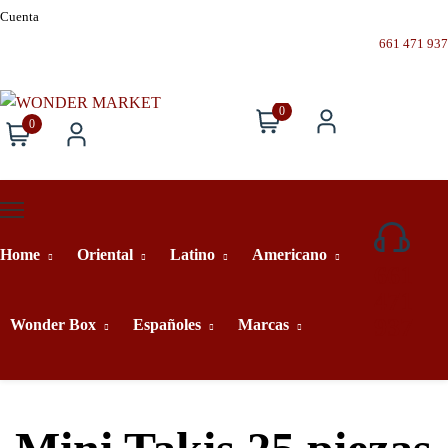
Cuenta
661 471 937
0
0
Home
Oriental
Latino
Americano
661
471
937
Wonder Box
Españoles
Marcas